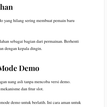
ahan
do yang hilang sering membuat pemain baru
ahan sebagai bagian dari permainan. Berhenti
tkan dengan kepala dingin.
 Mode Demo
gan uang asli tanpa mencoba versi demo.
ekanisme dan fitur slot.
ode demo untuk berlatih. Ini cara aman untuk