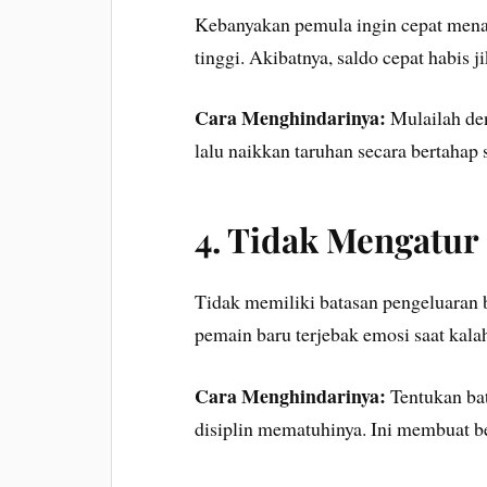
Kebanyakan pemula ingin cepat mena
tinggi. Akibatnya, saldo cepat habis ji
Cara Menghindarinya:
Mulailah de
lalu naikkan taruhan secara bertahap
4. Tidak Mengatur
Tidak memiliki batasan pengeluaran
pemain baru terjebak emosi saat kala
Cara Menghindarinya:
Tentukan ba
disiplin mematuhinya. Ini membuat b