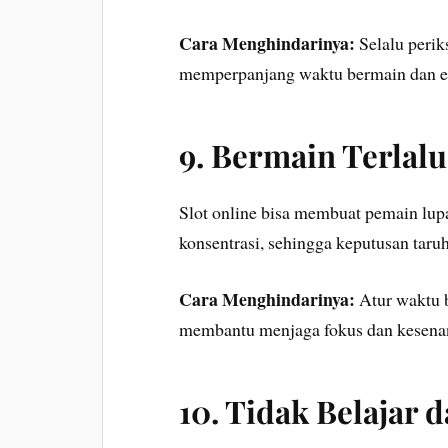
Cara Menghindarinya:
Selalu perik
memperpanjang waktu bermain dan eksp
9. Bermain Terlalu
Slot online bisa membuat pemain lup
konsentrasi, sehingga keputusan taru
Cara Menghindarinya:
Atur waktu b
membantu menjaga fokus dan kesenan
10. Tidak Belajar 