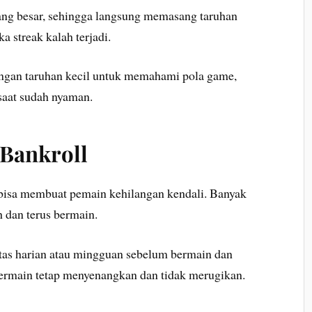
ng besar, sehingga langsung memasang taruhan
ka streak kalah terjadi.
ngan taruhan kecil untuk memahami pola game,
 saat sudah nyaman.
 Bankroll
 bisa membuat pemain kehilangan kendali. Banyak
h dan terus bermain.
tas harian atau mingguan sebelum bermain dan
ermain tetap menyenangkan dan tidak merugikan.