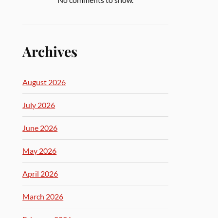
Archives
August 2026
July 2026
June 2026
May 2026
April 2026
March 2026