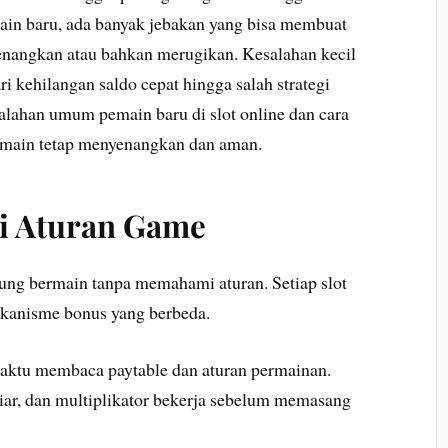
ain baru, ada banyak jebakan yang bisa membuat
enangkan atau bahkan merugikan. Kesalahan kecil
ri kehilangan saldo cepat hingga salah strategi
alahan umum pemain baru di slot online dan cara
rmain tetap menyenangkan dan aman.
i Aturan Game
ung bermain tanpa memahami aturan. Setiap slot
mekanisme bonus yang berbeda.
ktu membaca paytable dan aturan permainan.
iar, dan multiplikator bekerja sebelum memasang