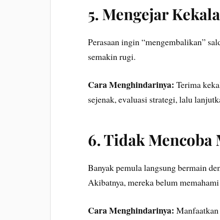
5. Mengejar Kekal
Perasaan ingin “mengembalikan” sal
semakin rugi.
Cara Menghindarinya:
Terima kekal
sejenak, evaluasi strategi, lalu lanju
6. Tidak Mencoba
Banyak pemula langsung bermain den
Akibatnya, mereka belum memahami m
Cara Menghindarinya:
Manfaatkan m