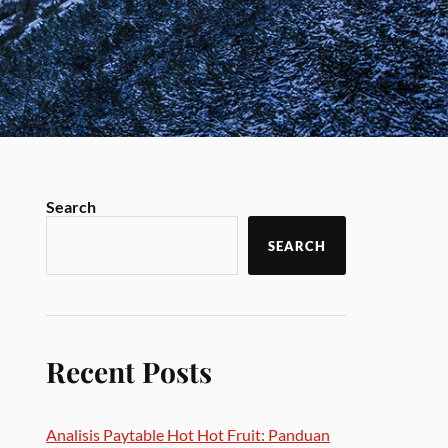
Search
SEARCH
Recent Posts
Analisis Paytable Hot Hot Fruit: Panduan