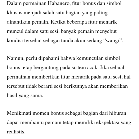
Dalam permainan Habanero, fitur bonus dan simbol
khusus menjadi salah satu bagian yang paling
dinantikan pemain. Ketika beberapa fitur menarik
muncul dalam satu sesi, banyak pemain menyebut
kondisi tersebut sebagai tanda akun sedang “wangi”.
Namun, perlu dipahami bahwa kemunculan simbol
bonus tetap bergantung pada sistem acak. Jika sebuah
permainan memberikan fitur menarik pada satu sesi, hal
tersebut tidak berarti sesi berikutnya akan memberikan
hasil yang sama.
Menikmati momen bonus sebagai bagian dari hiburan
dapat membantu pemain tetap memiliki ekspektasi yang
realistis.