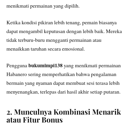
menikmati permainan yang dipilih.
Ketika kondisi pikiran lebih tenang, pemain biasanya
dapat mengambil keputusan dengan lebih baik. Mereka
tidak terburu-buru mengganti permainan atau
menaikkan taruhan secara emosional.
bukumimpi138
Pengguna
yang menikmati permainan
Habanero sering memperhatikan bahwa pengalaman
bermain yang nyaman dapat membuat sesi terasa lebih
menyenangkan, terlepas dari hasil akhir setiap putaran.
2. Munculnya Kombinasi Menarik
atau Fitur Bonus