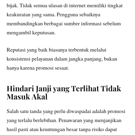
bijak. Tidak semua ulasan di internet memiliki tingkat
keakuratan yang sama. Pengguna sebaiknya
membandingkan berbagai sumber informasi sebelum
mengambil keputusan.
Reputasi yang baik biasanya terbentuk melalui
konsistensi pelayanan dalam jangka panjang, bukan
hanya karena promosi sesaat.
Hindari Janji yang Terlihat Tidak
Masuk Akal
Salah satu tanda yang perlu diwaspadai adalah promosi
yang terlalu berlebihan. Penawaran yang menjanjikan
hasil pasti atau keuntungan besar tanpa risiko dapat