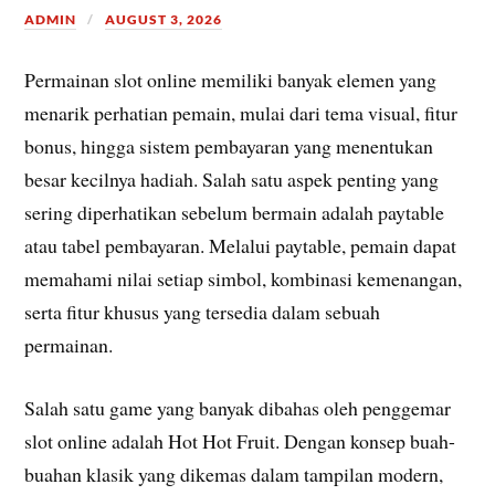
ADMIN
AUGUST 3, 2026
Permainan slot online memiliki banyak elemen yang
menarik perhatian pemain, mulai dari tema visual, fitur
bonus, hingga sistem pembayaran yang menentukan
besar kecilnya hadiah. Salah satu aspek penting yang
sering diperhatikan sebelum bermain adalah paytable
atau tabel pembayaran. Melalui paytable, pemain dapat
memahami nilai setiap simbol, kombinasi kemenangan,
serta fitur khusus yang tersedia dalam sebuah
permainan.
Salah satu game yang banyak dibahas oleh penggemar
slot online adalah Hot Hot Fruit. Dengan konsep buah-
buahan klasik yang dikemas dalam tampilan modern,