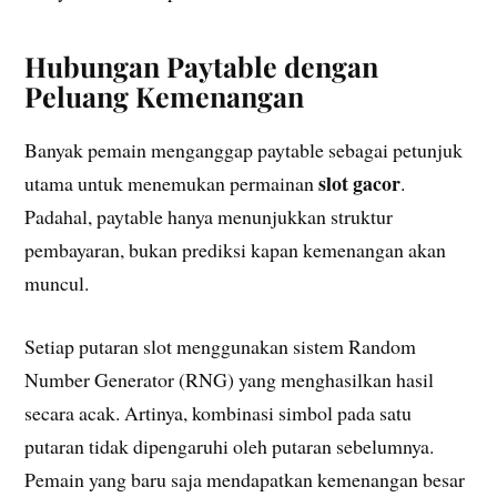
Hubungan Paytable dengan
Peluang Kemenangan
Banyak pemain menganggap paytable sebagai petunjuk
slot gacor
utama untuk menemukan permainan
.
Padahal, paytable hanya menunjukkan struktur
pembayaran, bukan prediksi kapan kemenangan akan
muncul.
Setiap putaran slot menggunakan sistem Random
Number Generator (RNG) yang menghasilkan hasil
secara acak. Artinya, kombinasi simbol pada satu
putaran tidak dipengaruhi oleh putaran sebelumnya.
Pemain yang baru saja mendapatkan kemenangan besar