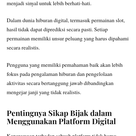
menjadi sinyal untuk lebih berhati-hati.
Dalam dunia hiburan digital, termasuk permainan slot,
hasil tidak dapat diprediksi secara pasti. Setiap
permainan memiliki unsur peluang yang harus dipahami
secara realistis.
Pengguna yang memiliki pemahaman baik akan lebih
fokus pada pengalaman hiburan dan pengelolaan
aktivitas secara bertanggung jawab dibandingkan
mengejar janji yang tidak realistis.
Pentingnya Sikap Bijak dalam
Menggunakan Platform Digital
Kepercayaan terhadap sebuah platform tidak hanya