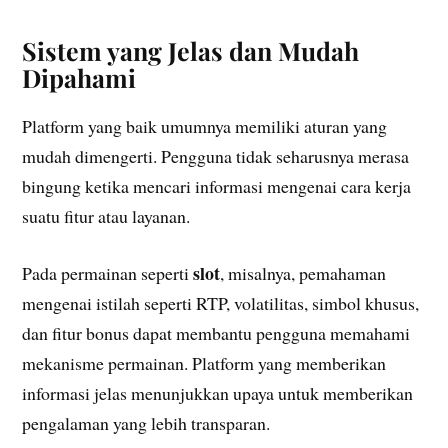
Sistem yang Jelas dan Mudah
Dipahami
Platform yang baik umumnya memiliki aturan yang
mudah dimengerti. Pengguna tidak seharusnya merasa
bingung ketika mencari informasi mengenai cara kerja
suatu fitur atau layanan.
slot
Pada permainan seperti
, misalnya, pemahaman
mengenai istilah seperti RTP, volatilitas, simbol khusus,
dan fitur bonus dapat membantu pengguna memahami
mekanisme permainan. Platform yang memberikan
informasi jelas menunjukkan upaya untuk memberikan
pengalaman yang lebih transparan.