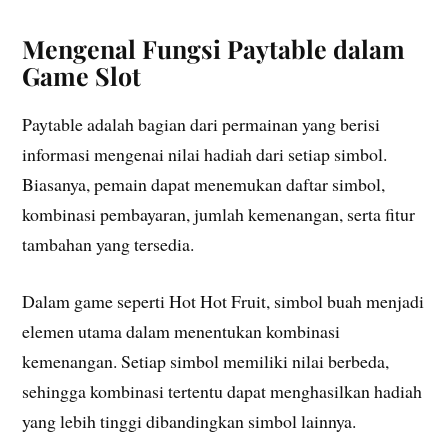
Mengenal Fungsi Paytable dalam
Game Slot
Paytable adalah bagian dari permainan yang berisi
informasi mengenai nilai hadiah dari setiap simbol.
Biasanya, pemain dapat menemukan daftar simbol,
kombinasi pembayaran, jumlah kemenangan, serta fitur
tambahan yang tersedia.
Dalam game seperti Hot Hot Fruit, simbol buah menjadi
elemen utama dalam menentukan kombinasi
kemenangan. Setiap simbol memiliki nilai berbeda,
sehingga kombinasi tertentu dapat menghasilkan hadiah
yang lebih tinggi dibandingkan simbol lainnya.