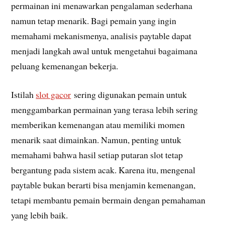
permainan ini menawarkan pengalaman sederhana
namun tetap menarik. Bagi pemain yang ingin
memahami mekanismenya, analisis paytable dapat
menjadi langkah awal untuk mengetahui bagaimana
peluang kemenangan bekerja.
Istilah
slot gacor
sering digunakan pemain untuk
menggambarkan permainan yang terasa lebih sering
memberikan kemenangan atau memiliki momen
menarik saat dimainkan. Namun, penting untuk
memahami bahwa hasil setiap putaran slot tetap
bergantung pada sistem acak. Karena itu, mengenal
paytable bukan berarti bisa menjamin kemenangan,
tetapi membantu pemain bermain dengan pemahaman
yang lebih baik.