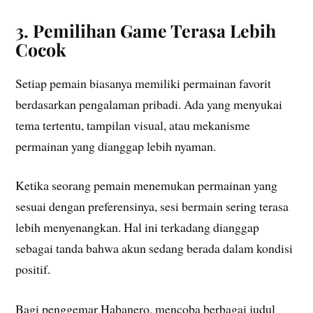
3. Pemilihan Game Terasa Lebih
Cocok
Setiap pemain biasanya memiliki permainan favorit
berdasarkan pengalaman pribadi. Ada yang menyukai
tema tertentu, tampilan visual, atau mekanisme
permainan yang dianggap lebih nyaman.
Ketika seorang pemain menemukan permainan yang
sesuai dengan preferensinya, sesi bermain sering terasa
lebih menyenangkan. Hal ini terkadang dianggap
sebagai tanda bahwa akun sedang berada dalam kondisi
positif.
Bagi penggemar Habanero, mencoba berbagai judul