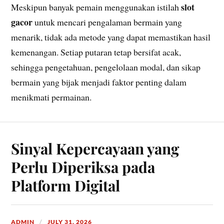
slot
Meskipun banyak pemain menggunakan istilah
gacor
untuk mencari pengalaman bermain yang
menarik, tidak ada metode yang dapat memastikan hasil
kemenangan. Setiap putaran tetap bersifat acak,
sehingga pengetahuan, pengelolaan modal, dan sikap
bermain yang bijak menjadi faktor penting dalam
menikmati permainan.
Sinyal Kepercayaan yang
Perlu Diperiksa pada
Platform Digital
ADMIN
JULY 31, 2026