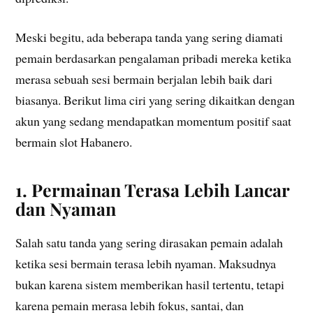
Meski begitu, ada beberapa tanda yang sering diamati
pemain berdasarkan pengalaman pribadi mereka ketika
merasa sebuah sesi bermain berjalan lebih baik dari
biasanya. Berikut lima ciri yang sering dikaitkan dengan
akun yang sedang mendapatkan momentum positif saat
bermain slot Habanero.
1. Permainan Terasa Lebih Lancar
dan Nyaman
Salah satu tanda yang sering dirasakan pemain adalah
ketika sesi bermain terasa lebih nyaman. Maksudnya
bukan karena sistem memberikan hasil tertentu, tetapi
karena pemain merasa lebih fokus, santai, dan