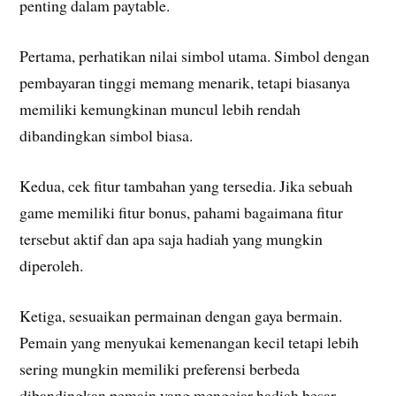
penting dalam paytable.
Pertama, perhatikan nilai simbol utama. Simbol dengan
pembayaran tinggi memang menarik, tetapi biasanya
memiliki kemungkinan muncul lebih rendah
dibandingkan simbol biasa.
Kedua, cek fitur tambahan yang tersedia. Jika sebuah
game memiliki fitur bonus, pahami bagaimana fitur
tersebut aktif dan apa saja hadiah yang mungkin
diperoleh.
Ketiga, sesuaikan permainan dengan gaya bermain.
Pemain yang menyukai kemenangan kecil tetapi lebih
sering mungkin memiliki preferensi berbeda
dibandingkan pemain yang mengejar hadiah besar