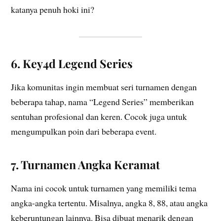
katanya penuh hoki ini?
6.
Key4d Legend Series
Jika komunitas ingin membuat seri turnamen dengan
beberapa tahap, nama “Legend Series” memberikan
sentuhan profesional dan keren. Cocok juga untuk
mengumpulkan poin dari beberapa event.
7.
Turnamen Angka Keramat
Nama ini cocok untuk turnamen yang memiliki tema
angka-angka tertentu. Misalnya, angka 8, 88, atau angka
keberuntungan lainnya. Bisa dibuat menarik dengan