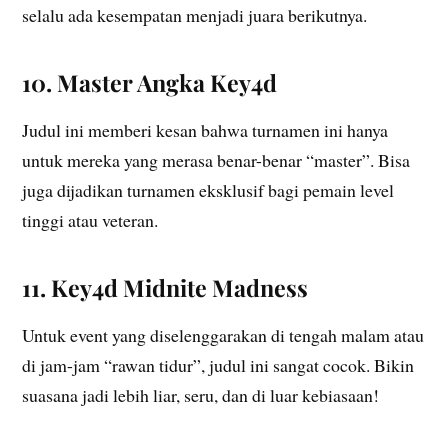
selalu ada kesempatan menjadi juara berikutnya.
10.
Master Angka Key4d
Judul ini memberi kesan bahwa turnamen ini hanya
untuk mereka yang merasa benar-benar “master”. Bisa
juga dijadikan turnamen eksklusif bagi pemain level
tinggi atau veteran.
11.
Key4d Midnite Madness
Untuk event yang diselenggarakan di tengah malam atau
di jam-jam “rawan tidur”, judul ini sangat cocok. Bikin
suasana jadi lebih liar, seru, dan di luar kebiasaan!