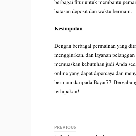
berbagai fitur untuk membantu pemai
batasan deposit dan waktu bermain.
Kesimpulan
Dengan berbagai permainan yang dit
menggiurkan, dan layanan pelanggan 
memuaskan kebutuhan judi Anda secara
online yang dapat dipercaya dan meny
bermain daripada Bayar77. Bergabungl
terlupakan!
PREVIOUS