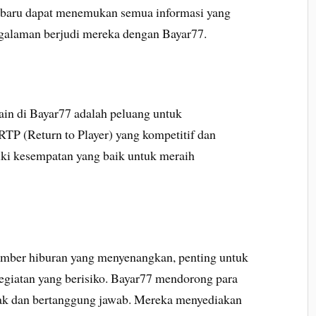
in baru dapat menemukan semua informasi yang
galaman berjudi mereka dengan Bayar77.
main di Bayar77 adalah peluang untuk
P (Return to Player) yang kompetitif dan
ki kesempatan yang baik untuk meraih
umber hiburan yang menyenangkan, penting untuk
kegiatan yang berisiko. Bayar77 mendorong para
jak dan bertanggung jawab. Mereka menyediakan