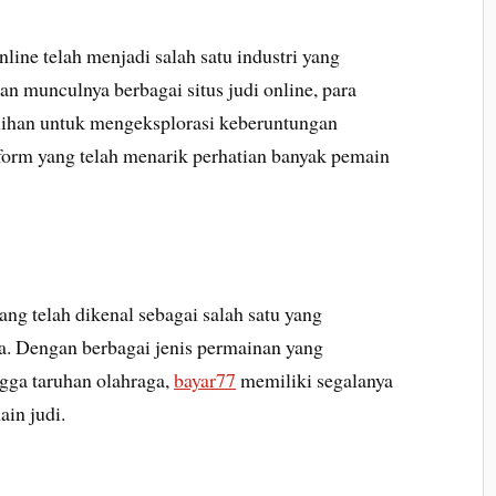
online telah menjadi salah satu industri yang
n munculnya berbagai situs judi online, para
ilihan untuk mengeksplorasi keberuntungan
atform yang telah menarik perhatian banyak pemain
ang telah dikenal sebagai salah satu yang
ia. Dengan berbagai jenis permainan yang
ngga taruhan olahraga,
bayar77
memiliki segalanya
in judi.