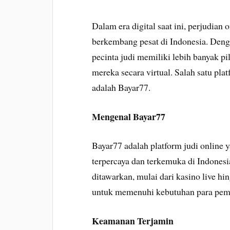
Dalam era digital saat ini, perjudian 
berkembang pesat di Indonesia. Denga
pecinta judi memiliki lebih banyak p
mereka secara virtual. Salah satu pl
adalah Bayar77.
Mengenal Bayar77
Bayar77 adalah platform judi online y
terpercaya dan terkemuka di Indones
ditawarkan, mulai dari kasino live hi
untuk memenuhi kebutuhan para pema
Keamanan Terjamin