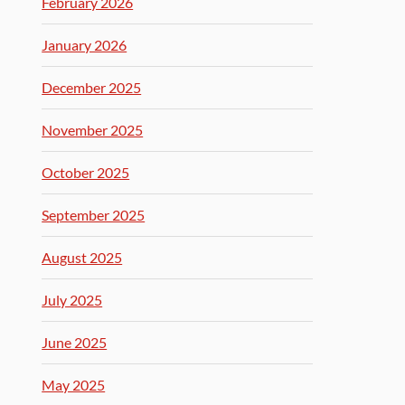
February 2026
January 2026
December 2025
November 2025
October 2025
September 2025
August 2025
July 2025
June 2025
May 2025