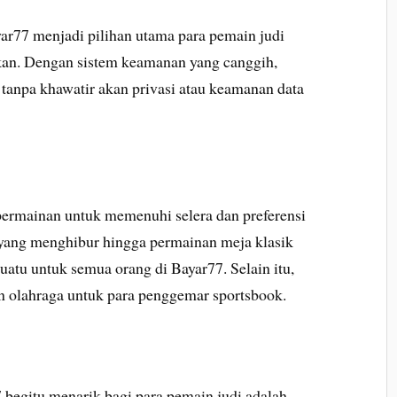
ar77 menjadi pilihan utama para pemain judi
an. Dengan sistem keamanan yang canggih,
tanpa khawatir akan privasi atau keamanan data
ermainan untuk memenuhi selera dan preferensi
e yang menghibur hingga permainan meja klasik
suatu untuk semua orang di Bayar77. Selain itu,
an olahraga untuk para penggemar sportsbook.
 begitu menarik bagi para pemain judi adalah