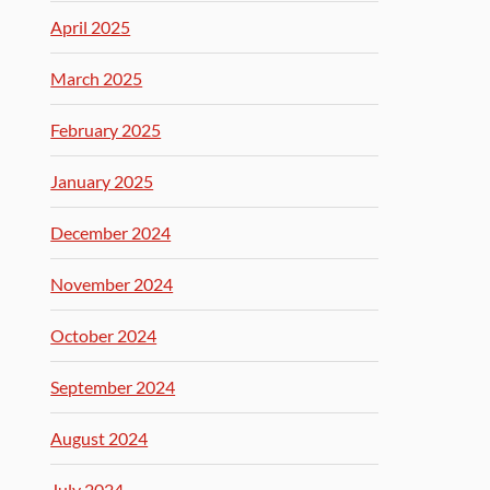
April 2025
March 2025
February 2025
January 2025
December 2024
November 2024
October 2024
September 2024
August 2024
July 2024