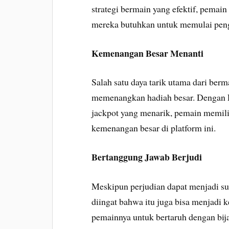
strategi bermain yang efektif, pema
mereka butuhkan untuk memulai pen
Kemenangan Besar Menanti
Salah satu daya tarik utama dari ber
memenangkan hadiah besar. Dengan RT
jackpot yang menarik, pemain memili
kemenangan besar di platform ini.
Bertanggung Jawab Berjudi
Meskipun perjudian dapat menjadi s
diingat bahwa itu juga bisa menjadi 
pemainnya untuk bertaruh dengan bi