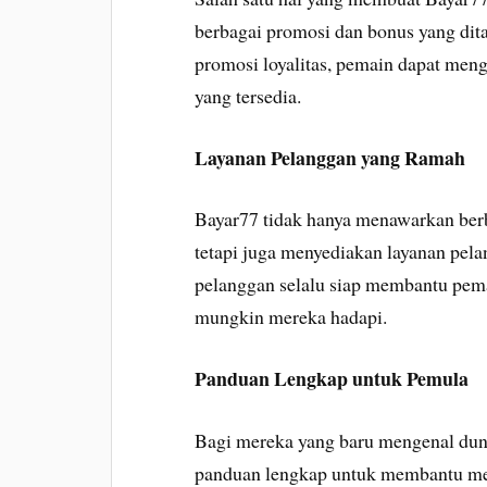
berbagai promosi dan bonus yang dit
promosi loyalitas, pemain dapat men
yang tersedia.
Layanan Pelanggan yang Ramah
Bayar77 tidak hanya menawarkan ber
tetapi juga menyediakan layanan pel
pelanggan selalu siap membantu pema
mungkin mereka hadapi.
Panduan Lengkap untuk Pemula
Bagi mereka yang baru mengenal dun
panduan lengkap untuk membantu me