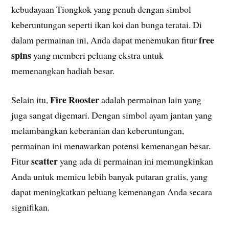
kebudayaan Tiongkok yang penuh dengan simbol
keberuntungan seperti ikan koi dan bunga teratai. Di
free
dalam permainan ini, Anda dapat menemukan fitur
spins
yang memberi peluang ekstra untuk
memenangkan hadiah besar.
Fire Rooster
Selain itu,
adalah permainan lain yang
juga sangat digemari. Dengan simbol ayam jantan yang
melambangkan keberanian dan keberuntungan,
permainan ini menawarkan potensi kemenangan besar.
scatter
Fitur
yang ada di permainan ini memungkinkan
Anda untuk memicu lebih banyak putaran gratis, yang
dapat meningkatkan peluang kemenangan Anda secara
signifikan.