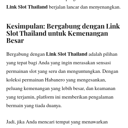
Link Slot Thailand
berjalan lancar dan menyenangkan.
Kesimpulan: Bergabung dengan Link
Slot Thailand untuk Kemenangan
Besar
Link Slot Thailand
Bergabung dengan
adalah pilihan
yang tepat bagi Anda yang ingin merasakan sensasi
permainan slot yang seru dan menguntungkan. Dengan
koleksi permainan Habanero yang mengesankan,
peluang kemenangan yang lebih besar, dan keamanan
yang terjamin, platform ini memberikan pengalaman
bermain yang tiada duanya.
Jadi, jika Anda mencari tempat yang menawarkan