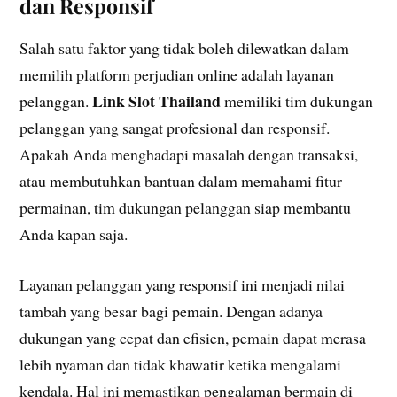
dan Responsif
Salah satu faktor yang tidak boleh dilewatkan dalam
memilih platform perjudian online adalah layanan
Link Slot Thailand
pelanggan.
memiliki tim dukungan
pelanggan yang sangat profesional dan responsif.
Apakah Anda menghadapi masalah dengan transaksi,
atau membutuhkan bantuan dalam memahami fitur
permainan, tim dukungan pelanggan siap membantu
Anda kapan saja.
Layanan pelanggan yang responsif ini menjadi nilai
tambah yang besar bagi pemain. Dengan adanya
dukungan yang cepat dan efisien, pemain dapat merasa
lebih nyaman dan tidak khawatir ketika mengalami
kendala. Hal ini memastikan pengalaman bermain di