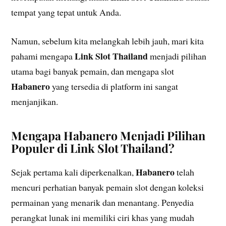
tempat yang tepat untuk Anda.
Namun, sebelum kita melangkah lebih jauh, mari kita
Link Slot Thailand
pahami mengapa
menjadi pilihan
utama bagi banyak pemain, dan mengapa slot
Habanero
yang tersedia di platform ini sangat
menjanjikan.
Mengapa Habanero Menjadi Pilihan
Populer di Link Slot Thailand?
Habanero
Sejak pertama kali diperkenalkan,
telah
mencuri perhatian banyak pemain slot dengan koleksi
permainan yang menarik dan menantang. Penyedia
perangkat lunak ini memiliki ciri khas yang mudah