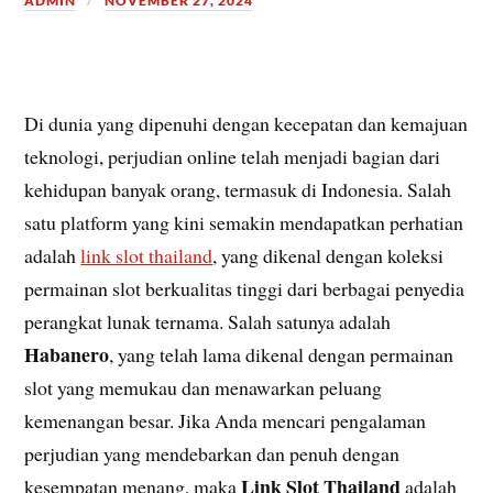
ADMIN
NOVEMBER 27, 2024
Di dunia yang dipenuhi dengan kecepatan dan kemajuan
teknologi, perjudian online telah menjadi bagian dari
kehidupan banyak orang, termasuk di Indonesia. Salah
satu platform yang kini semakin mendapatkan perhatian
adalah
link slot thailand
, yang dikenal dengan koleksi
permainan slot berkualitas tinggi dari berbagai penyedia
perangkat lunak ternama. Salah satunya adalah
Habanero
, yang telah lama dikenal dengan permainan
slot yang memukau dan menawarkan peluang
kemenangan besar. Jika Anda mencari pengalaman
perjudian yang mendebarkan dan penuh dengan
Link Slot Thailand
kesempatan menang, maka
adalah