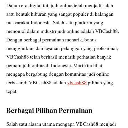
Dalam era digital ini, judi online telah menjadi salah
satu bentuk hiburan yang sangat populer di kalangan
masyarakat Indonesia. Salah satu platform yang
menonjol dalam industri judi online adalah VBCash88.
Dengan berbagai permainan menarik, bonus
menggiurkan, dan layanan pelanggan yang profesional,
VBCash88 telah berhasil menarik perhatian banyak
pemain judi online di Indonesia. Mari kita lihat
mengapa bergabung dengan komunitas judi online
terbesar di VBCash88 adalah
vbcash88
pilihan yang
tepat.
Berbagai Pilihan Permainan
Salah satu alasan utama mengapa VBCash88 menjadi