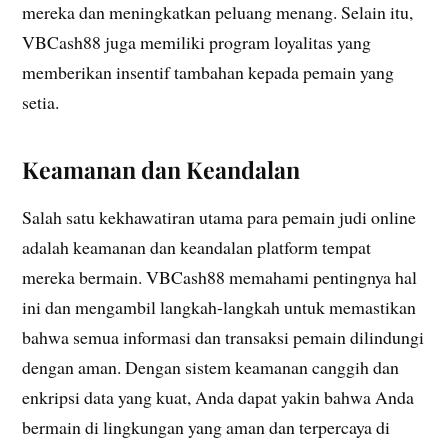
mereka dan meningkatkan peluang menang. Selain itu,
VBCash88 juga memiliki program loyalitas yang
memberikan insentif tambahan kepada pemain yang
setia.
Keamanan dan Keandalan
Salah satu kekhawatiran utama para pemain judi online
adalah keamanan dan keandalan platform tempat
mereka bermain. VBCash88 memahami pentingnya hal
ini dan mengambil langkah-langkah untuk memastikan
bahwa semua informasi dan transaksi pemain dilindungi
dengan aman. Dengan sistem keamanan canggih dan
enkripsi data yang kuat, Anda dapat yakin bahwa Anda
bermain di lingkungan yang aman dan terpercaya di