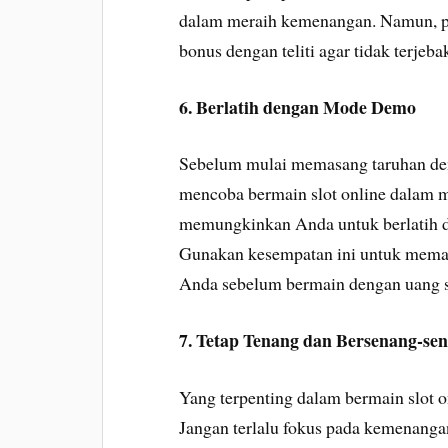
dalam meraih kemenangan. Namun, pa
bonus dengan teliti agar tidak terjeba
6. Berlatih dengan Mode Demo
Sebelum mulai memasang taruhan den
mencoba bermain slot online dalam 
memungkinkan Anda untuk berlatih da
Gunakan kesempatan ini untuk mema
Anda sebelum bermain dengan uang 
7. Tetap Tenang dan Bersenang-se
Yang terpenting dalam bermain slot o
Jangan terlalu fokus pada kemenanga