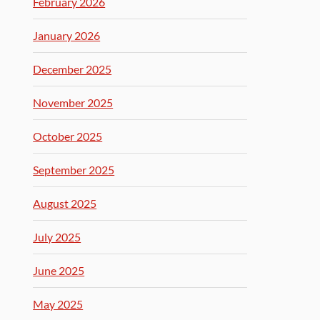
February 2026
January 2026
December 2025
November 2025
October 2025
September 2025
August 2025
July 2025
June 2025
May 2025