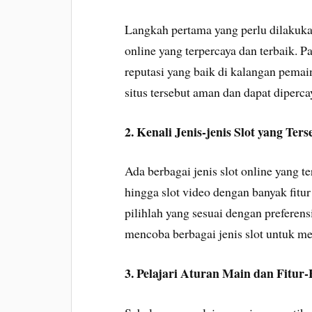
Langkah pertama yang perlu dilakukan
online yang terpercaya dan terbaik. Pa
reputasi yang baik di kalangan pemain
situs tersebut aman dan dapat diper
2. Kenali Jenis-jenis Slot yang Ters
Ada berbagai jenis slot online yang te
hingga slot video dengan banyak fitur 
pilihlah yang sesuai dengan preferen
mencoba berbagai jenis slot untuk m
3. Pelajari Aturan Main dan Fitur-F