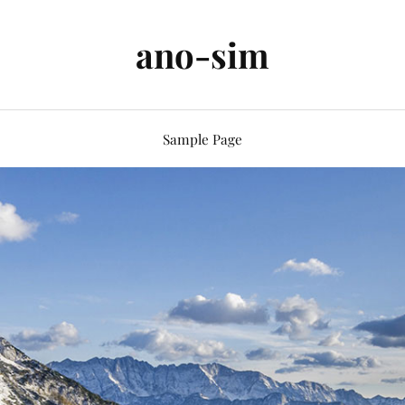
ano-sim
Sample Page