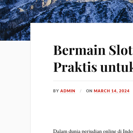
Bermain Slot
Praktis untu
BY
ADMIN
ON
MARCH 14, 2024
Dalam dunia perjudian online di Indon