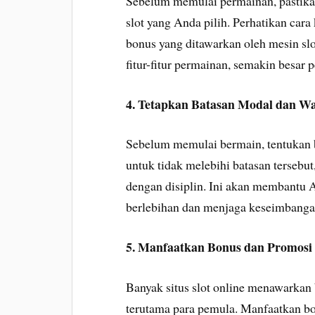
Sebelum memulai permainan, pastikan 
slot yang Anda pilih. Perhatikan cara 
bonus yang ditawarkan oleh mesin sl
fitur-fitur permainan, semakin besa
4. Tetapkan Batasan Modal dan W
Sebelum memulai bermain, tentukan 
untuk tidak melebihi batasan tersebut
dengan disiplin. Ini akan membantu 
berlebihan dan menjaga keseimbanga
5. Manfaatkan Bonus dan Promosi
Banyak situs slot online menawarkan
terutama para pemula. Manfaatkan b