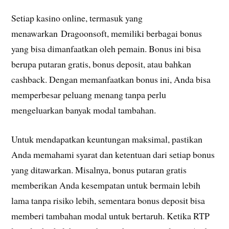
Setiap kasino online, termasuk yang
menawarkan Dragoonsoft, memiliki berbagai bonus
yang bisa dimanfaatkan oleh pemain. Bonus ini bisa
berupa putaran gratis, bonus deposit, atau bahkan
cashback. Dengan memanfaatkan bonus ini, Anda bisa
memperbesar peluang menang tanpa perlu
mengeluarkan banyak modal tambahan.
Untuk mendapatkan keuntungan maksimal, pastikan
Anda memahami syarat dan ketentuan dari setiap bonus
yang ditawarkan. Misalnya, bonus putaran gratis
memberikan Anda kesempatan untuk bermain lebih
lama tanpa risiko lebih, sementara bonus deposit bisa
memberi tambahan modal untuk bertaruh. Ketika RTP