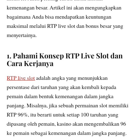
kemenangan besar. Artikel ini akan mengungkapkan
bagaimana Anda bisa mendapatkan keuntungan
maksimal melalui RTP live slot dan bonus besar yang
menyertainya.
1. Pahami Konsep RTP Live Slot dan
Cara Kerjanya
RTP live slot
adalah angka yang menunjukkan
persentase dari taruhan yang akan kembali kepada
pemain dalam bentuk kemenangan dalam jangka
panjang. Misalnya, jika sebuah permainan slot memiliki
RTP 96%, itu berarti untuk setiap 100 taruhan yang
dipasang oleh pemain, kasino akan mengembalikan 96
ke pemain sebagai kemenangan dalam jangka panjang.