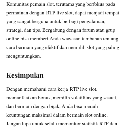
Komunitas pemain slot, terutama yang berfokus pada
permainan dengan RTP live slot, dapat menjadi tempat
yang sangat berguna untuk berbagi pengalaman,
strategi, dan tips. Bergabung dengan forum atau grup
online bisa memberi Anda wawasan tambahan tentang
cara bermain yang efektif dan memilih slot yang paling
menguntungkan.
Kesimpulan
Dengan memahami cara kerja RTP live slot,
memanfaatkan bonus, memilih volatilitas yang sesuai,
dan bermain dengan bijak, Anda bisa meraih
keuntungan maksimal dalam bermain slot online.
Jangan lupa untuk selalu memonitor statistik RTP dan