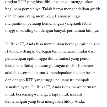
tingkat RTP yang bisa dibilang sangat menggiurkan
bagi para pemainnya. Tidak hanya mengandalkan grafik
dan animasi yang memukau, Habanero juga
menjanjikan peluang kemenangan yang jauh lebih
tinggi dibandingkan dengan banyak permainan lainnya.
Di Buka77, Anda bisa memainkan berbagai pilihan slot
Habanero dengan berbagai tema menarik, mulai dari
petualangan epik hingga dunia fantasi yang penuh
keajaiban. Setiap putaran gulungan di slot Habanero
adalah kesempatan untuk mendapatkan hadiah besar,
dan dengan RTP yang tinggi, peluang itu menjadi
semakin nyata. Di Buka77, Anda tidak hanya bermain
untuk bersenang-senang, tetapi untuk meraih
kemenangan yang bisa mengubah hidup Anda.