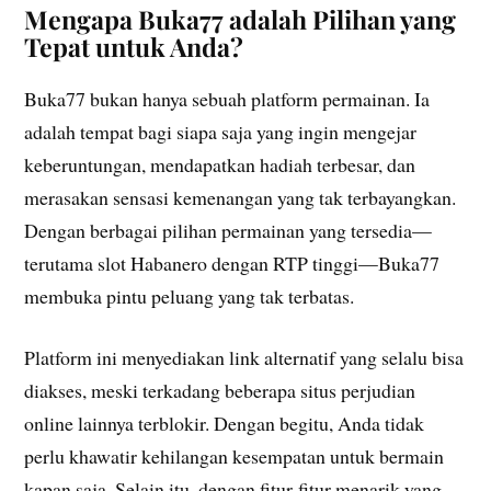
Mengapa Buka77 adalah Pilihan yang
Tepat untuk Anda?
Buka77 bukan hanya sebuah platform permainan. Ia
adalah tempat bagi siapa saja yang ingin mengejar
keberuntungan, mendapatkan hadiah terbesar, dan
merasakan sensasi kemenangan yang tak terbayangkan.
Dengan berbagai pilihan permainan yang tersedia—
terutama slot Habanero dengan RTP tinggi—Buka77
membuka pintu peluang yang tak terbatas.
Platform ini menyediakan link alternatif yang selalu bisa
diakses, meski terkadang beberapa situs perjudian
online lainnya terblokir. Dengan begitu, Anda tidak
perlu khawatir kehilangan kesempatan untuk bermain
kapan saja. Selain itu, dengan fitur-fitur menarik yang