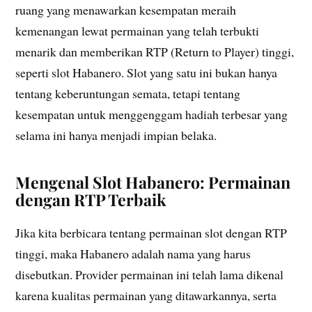
ruang yang menawarkan kesempatan meraih
kemenangan lewat permainan yang telah terbukti
menarik dan memberikan RTP (Return to Player) tinggi,
seperti slot Habanero. Slot yang satu ini bukan hanya
tentang keberuntungan semata, tetapi tentang
kesempatan untuk menggenggam hadiah terbesar yang
selama ini hanya menjadi impian belaka.
Mengenal Slot Habanero: Permainan
dengan RTP Terbaik
Jika kita berbicara tentang permainan slot dengan RTP
tinggi, maka Habanero adalah nama yang harus
disebutkan. Provider permainan ini telah lama dikenal
karena kualitas permainan yang ditawarkannya, serta