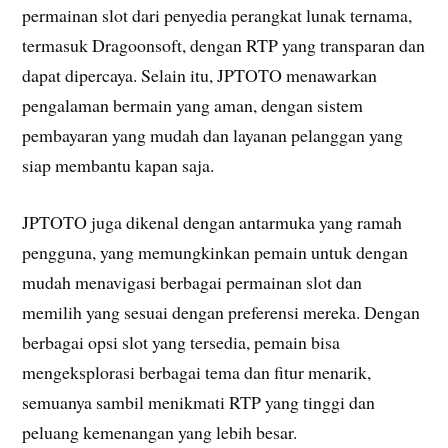
permainan slot dari penyedia perangkat lunak ternama,
termasuk Dragoonsoft, dengan RTP yang transparan dan
dapat dipercaya. Selain itu, JPTOTO menawarkan
pengalaman bermain yang aman, dengan sistem
pembayaran yang mudah dan layanan pelanggan yang
siap membantu kapan saja.
JPTOTO juga dikenal dengan antarmuka yang ramah
pengguna, yang memungkinkan pemain untuk dengan
mudah menavigasi berbagai permainan slot dan
memilih yang sesuai dengan preferensi mereka. Dengan
berbagai opsi slot yang tersedia, pemain bisa
mengeksplorasi berbagai tema dan fitur menarik,
semuanya sambil menikmati RTP yang tinggi dan
peluang kemenangan yang lebih besar.