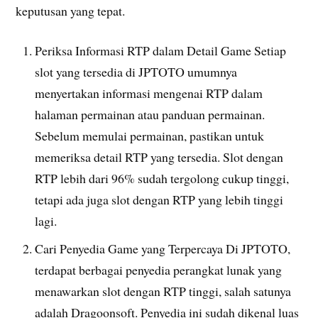
keputusan yang tepat.
Periksa Informasi RTP dalam Detail Game Setiap
slot yang tersedia di JPTOTO umumnya
menyertakan informasi mengenai RTP dalam
halaman permainan atau panduan permainan.
Sebelum memulai permainan, pastikan untuk
memeriksa detail RTP yang tersedia. Slot dengan
RTP lebih dari 96% sudah tergolong cukup tinggi,
tetapi ada juga slot dengan RTP yang lebih tinggi
lagi.
Cari Penyedia Game yang Terpercaya Di JPTOTO,
terdapat berbagai penyedia perangkat lunak yang
menawarkan slot dengan RTP tinggi, salah satunya
adalah Dragoonsoft. Penyedia ini sudah dikenal luas