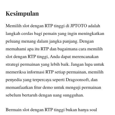
Kesimpulan
Memilih slot dengan RTP tinggi di JPTOTO adalah
langkah cerdas bagi pemain yang ingin meningkatkan
peluang menang dalam jangka panjang. Dengan
memahami apa itu RTP dan bagaimana cara memilih
slot dengan RTP tinggi, Anda dapat merencanakan
strategi permainan yang lebih baik. Jangan lupa untuk
memeriksa informasi RTP setiap permainan, memilih
penyedia yang terpercaya seperti Dragoonsoft, dan
memanfaatkan fitur demo untuk menguji permainan
sebelum bertaruh dengan uang sungguhan.
Bermain slot dengan RTP tinggi bukan hanya soal