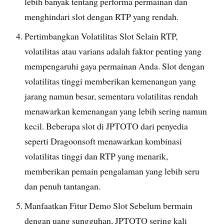
lebih banyak tentang performa permainan dan
menghindari slot dengan RTP yang rendah.
Pertimbangkan Volatilitas Slot Selain RTP,
volatilitas atau varians adalah faktor penting yang
mempengaruhi gaya permainan Anda. Slot dengan
volatilitas tinggi memberikan kemenangan yang
jarang namun besar, sementara volatilitas rendah
menawarkan kemenangan yang lebih sering namun
kecil. Beberapa slot di JPTOTO dari penyedia
seperti Dragoonsoft menawarkan kombinasi
volatilitas tinggi dan RTP yang menarik,
memberikan pemain pengalaman yang lebih seru
dan penuh tantangan.
Manfaatkan Fitur Demo Slot Sebelum bermain
dengan uang sungguhan, JPTOTO sering kali