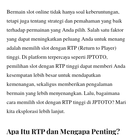
Bermain slot online tidak hanya soal keberuntungan,
tetapi juga tentang strategi dan pemahaman yang baik
terhadap permainan yang Anda pilih. Salah satu faktor
yang dapat meningkatkan peluang Anda untuk menang
adalah memilih slot dengan RTP (Return to Player)
tinggi. Di platform terpercaya seperti JPTOTO,
pemilihan slot dengan RTP tinggi dapat memberi Anda
kesempatan lebih besar untuk mendapatkan
kemenangan, sekaligus memberikan pengalaman
bermain yang lebih menyenangkan. Lalu, bagaimana
cara memilih slot dengan RTP tinggi di JPTOTO? Mari
kita eksplorasi lebih lanjut.
Apa Itu RTP dan Mengapa Penting?