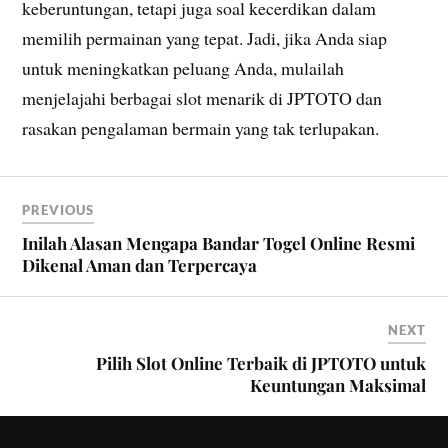
keberuntungan, tetapi juga soal kecerdikan dalam
memilih permainan yang tepat. Jadi, jika Anda siap
untuk meningkatkan peluang Anda, mulailah
menjelajahi berbagai slot menarik di JPTOTO dan
rasakan pengalaman bermain yang tak terlupakan.
PREVIOUS
Inilah Alasan Mengapa Bandar Togel Online Resmi
Dikenal Aman dan Terpercaya
NEXT
Pilih Slot Online Terbaik di JPTOTO untuk
Keuntungan Maksimal