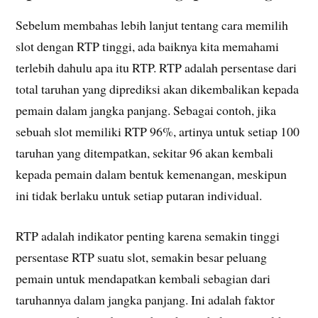
Sebelum membahas lebih lanjut tentang cara memilih
slot dengan RTP tinggi, ada baiknya kita memahami
terlebih dahulu apa itu RTP. RTP adalah persentase dari
total taruhan yang diprediksi akan dikembalikan kepada
pemain dalam jangka panjang. Sebagai contoh, jika
sebuah slot memiliki RTP 96%, artinya untuk setiap 100
taruhan yang ditempatkan, sekitar 96 akan kembali
kepada pemain dalam bentuk kemenangan, meskipun
ini tidak berlaku untuk setiap putaran individual.
RTP adalah indikator penting karena semakin tinggi
persentase RTP suatu slot, semakin besar peluang
pemain untuk mendapatkan kembali sebagian dari
taruhannya dalam jangka panjang. Ini adalah faktor