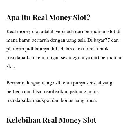
Apa Itu Real Money Slot?
Real money slot adalah versi asli dari permainan slot di
mana kamu bertaruh dengan uang asli. Di bayar77 dan
platform judi lainnya, ini adalah cara utama untuk
mendapatkan keuntungan sesungguhnya dari permainan
slot.
Bermain dengan uang asli tentu punya sensasi yang
berbeda dan bisa memberikan peluang untuk
mendapatkan jackpot dan bonus uang tunai.
Kelebihan Real Money Slot