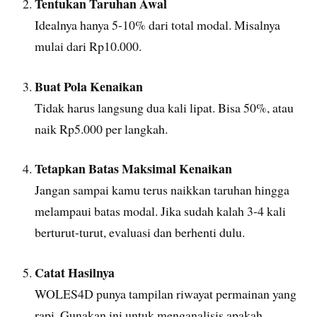
Tentukan Taruhan Awal
Idealnya hanya 5-10% dari total modal. Misalnya
mulai dari Rp10.000.
Buat Pola Kenaikan
Tidak harus langsung dua kali lipat. Bisa 50%, atau
naik Rp5.000 per langkah.
Tetapkan Batas Maksimal Kenaikan
Jangan sampai kamu terus naikkan taruhan hingga
melampaui batas modal. Jika sudah kalah 3-4 kali
berturut-turut, evaluasi dan berhenti dulu.
Catat Hasilnya
WOLES4D punya tampilan riwayat permainan yang
rapi. Gunakan ini untuk menganalisis apakah