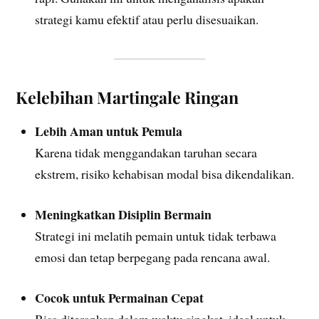
strategi kamu efektif atau perlu disesuaikan.
Kelebihan Martingale Ringan
Lebih Aman untuk Pemula
Karena tidak menggandakan taruhan secara
ekstrem, risiko kehabisan modal bisa dikendalikan.
Meningkatkan Disiplin Bermain
Strategi ini melatih pemain untuk tidak terbawa
emosi dan tetap berpegang pada rencana awal.
Cocok untuk Permainan Cepat
Bisa diterapkan dalam waktu singkat, ideal untuk