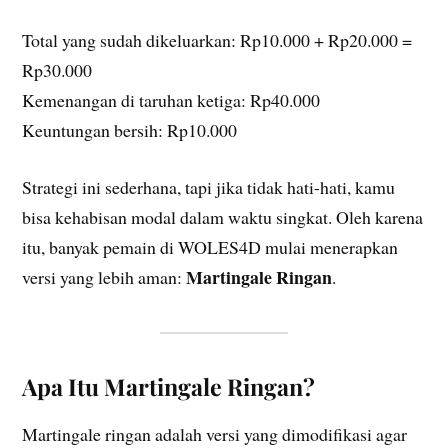
Total yang sudah dikeluarkan: Rp10.000 + Rp20.000 =
Rp30.000
Kemenangan di taruhan ketiga: Rp40.000
Keuntungan bersih: Rp10.000
Strategi ini sederhana, tapi jika tidak hati-hati, kamu
bisa kehabisan modal dalam waktu singkat. Oleh karena
itu, banyak pemain di WOLES4D mulai menerapkan
Martingale Ringan
versi yang lebih aman:
.
Apa Itu Martingale Ringan?
Martingale ringan adalah versi yang dimodifikasi agar