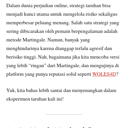
Dalam dunia perjudian online, strategi taruhan bisa
menjadi kunci utama untuk mengelola risiko sekaligus
memperbesar peluang menang. Salah satu strategi yang
sering dibicarakan oleh pemain berpengalaman adalah
metode Martingale. Namun, banyak yang
menghindarinya karena dianggap terlalu agresif dan
berisiko tinggi. Nah, bagaimana jika kita mencoba versi
yang lebih “ringan” dari Martingale, dan mengujinya di
platform yang punya reputasi solid seperti
WOLES4D
?
Yuk, kita bahas lebih santai dan menyenangkan dalam
eksperimen taruhan kali ini!