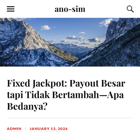
ano-sim
Fixed Jackpot: Payout Besar
tapi Tidak Bertambah—Apa
Bedanya?
ADMIN
JANUARY 13, 2026