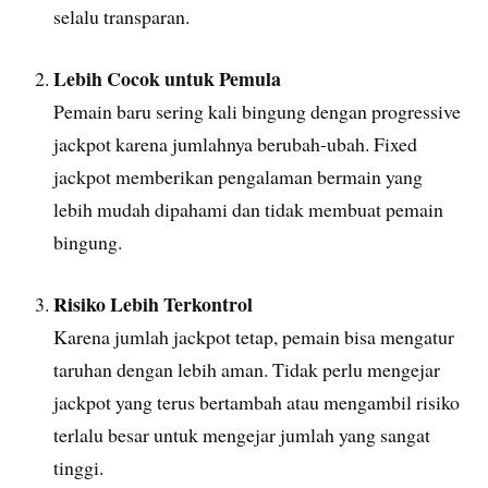
selalu transparan.
Lebih Cocok untuk Pemula
Pemain baru sering kali bingung dengan progressive
jackpot karena jumlahnya berubah-ubah. Fixed
jackpot memberikan pengalaman bermain yang
lebih mudah dipahami dan tidak membuat pemain
bingung.
Risiko Lebih Terkontrol
Karena jumlah jackpot tetap, pemain bisa mengatur
taruhan dengan lebih aman. Tidak perlu mengejar
jackpot yang terus bertambah atau mengambil risiko
terlalu besar untuk mengejar jumlah yang sangat
tinggi.