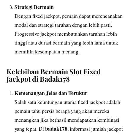
Strategi Bermain
Dengan fixed jackpot, pemain dapat merencanakan
modal dan strategi taruhan dengan lebih pasti.
Progressive jackpot membutuhkan taruhan lebih
tinggi atau durasi bermain yang lebih lama untuk
memiliki kesempatan menang.
Kelebihan Bermain Slot Fixed
Jackpot di Badak178
Kemenangan Jelas dan Terukur
Salah satu keuntungan utama fixed jackpot adalah
pemain tahu persis berapa yang akan mereka
menangkan jika berhasil mendapatkan kombinasi
badak178
yang tepat. Di
, informasi jumlah jackpot