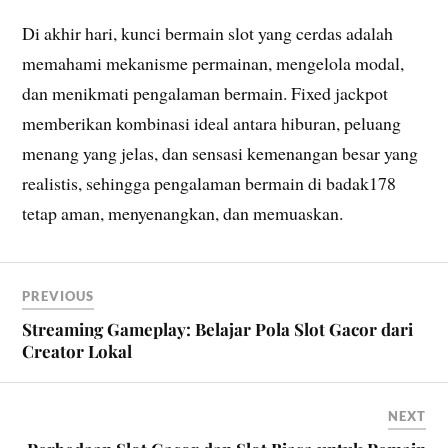
Di akhir hari, kunci bermain slot yang cerdas adalah
memahami mekanisme permainan, mengelola modal,
dan menikmati pengalaman bermain. Fixed jackpot
memberikan kombinasi ideal antara hiburan, peluang
menang yang jelas, dan sensasi kemenangan besar yang
realistis, sehingga pengalaman bermain di badak178
tetap aman, menyenangkan, dan memuaskan.
PREVIOUS
Streaming Gameplay: Belajar Pola Slot Gacor dari
Creator Lokal
NEXT