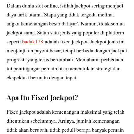
Dalam dunia slot online, istilah jackpot sering menjadi
daya tarik utama. Siapa yang tidak tergoda melihat
angka kemenangan besar di layar? Namun, tidak semua
jackpot sama. Salah satu jenis yang populer di platform
seperti
badak178
adalah fixed jackpot. Jackpot jenis ini
menjanjikan payout besar, tetapi berbeda dengan jackpot
progresif yang terus bertambah. Memahami perbedaan
ini penting agar pemain bisa menentukan strategi dan
ekspektasi bermain dengan tepat.
Apa Itu Fixed Jackpot?
Fixed jackpot adalah kemenangan maksimal yang telah
ditentukan sebelumnya. Artinya, jumlah kemenangan
tidak akan berubah, tidak peduli berapa banyak pemain