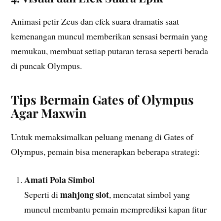
Animasi petir Zeus dan efek suara dramatis saat
kemenangan muncul memberikan sensasi bermain yang
memukau, membuat setiap putaran terasa seperti berada
di puncak Olympus.
Tips Bermain Gates of Olympus
Agar Maxwin
Untuk memaksimalkan peluang menang di Gates of
Olympus, pemain bisa menerapkan beberapa strategi:
Amati Pola Simbol
mahjong slot
Seperti di
, mencatat simbol yang
muncul membantu pemain memprediksi kapan fitur