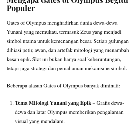
Populer
Gates of Olympus menghadirkan dunia dewa-dewa
Yunani yang memukau, termasuk Zeus yang menjadi
simbol utama untuk kemenangan besar. Setiap gulungan
dihiasi petir, awan, dan artefak mitologi yang menambah
kesan epik. Slot ini bukan hanya soal keberuntungan,
tetapi juga strategi dan pemahaman mekanisme simbol.
Beberapa alasan Gates of Olympus banyak diminati:
Tema Mitologi Yunani yang Epik
– Grafis dewa-
dewa dan latar Olympus memberikan pengalaman
visual yang mendalam.