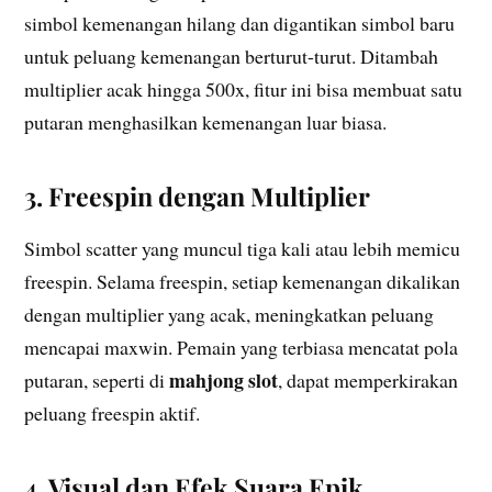
simbol kemenangan hilang dan digantikan simbol baru
untuk peluang kemenangan berturut-turut. Ditambah
multiplier acak hingga 500x, fitur ini bisa membuat satu
putaran menghasilkan kemenangan luar biasa.
3.
Freespin dengan Multiplier
Simbol scatter yang muncul tiga kali atau lebih memicu
freespin. Selama freespin, setiap kemenangan dikalikan
dengan multiplier yang acak, meningkatkan peluang
mencapai maxwin. Pemain yang terbiasa mencatat pola
mahjong slot
putaran, seperti di
, dapat memperkirakan
peluang freespin aktif.
4.
Visual dan Efek Suara Epik