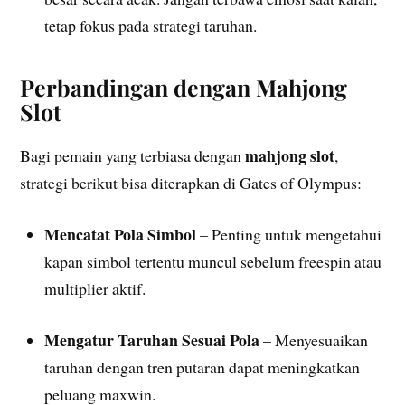
tetap fokus pada strategi taruhan.
Perbandingan dengan Mahjong
Slot
mahjong slot
Bagi pemain yang terbiasa dengan
,
strategi berikut bisa diterapkan di Gates of Olympus:
Mencatat Pola Simbol
– Penting untuk mengetahui
kapan simbol tertentu muncul sebelum freespin atau
multiplier aktif.
Mengatur Taruhan Sesuai Pola
– Menyesuaikan
taruhan dengan tren putaran dapat meningkatkan
peluang maxwin.