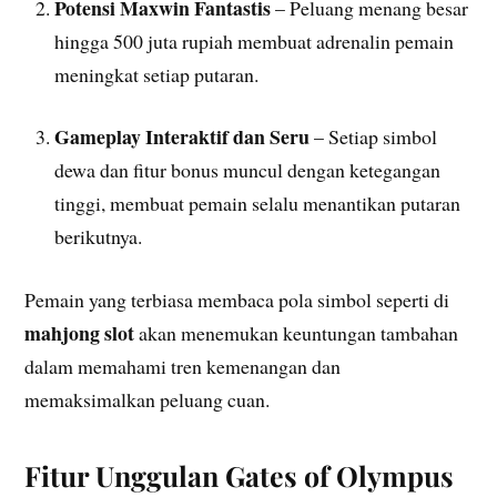
Potensi Maxwin Fantastis
– Peluang menang besar
hingga 500 juta rupiah membuat adrenalin pemain
meningkat setiap putaran.
Gameplay Interaktif dan Seru
– Setiap simbol
dewa dan fitur bonus muncul dengan ketegangan
tinggi, membuat pemain selalu menantikan putaran
berikutnya.
Pemain yang terbiasa membaca pola simbol seperti di
mahjong slot
akan menemukan keuntungan tambahan
dalam memahami tren kemenangan dan
memaksimalkan peluang cuan.
Fitur Unggulan Gates of Olympus