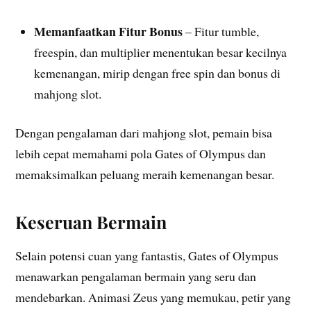
Memanfaatkan Fitur Bonus
– Fitur tumble,
freespin, dan multiplier menentukan besar kecilnya
kemenangan, mirip dengan free spin dan bonus di
mahjong slot.
Dengan pengalaman dari mahjong slot, pemain bisa
lebih cepat memahami pola Gates of Olympus dan
memaksimalkan peluang meraih kemenangan besar.
Keseruan Bermain
Selain potensi cuan yang fantastis, Gates of Olympus
menawarkan pengalaman bermain yang seru dan
mendebarkan. Animasi Zeus yang memukau, petir yang