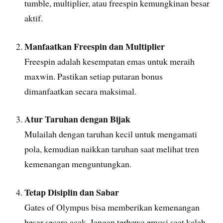
tumble, multiplier, atau freespin kemungkinan besar
aktif.
Manfaatkan Freespin dan Multiplier
Freespin adalah kesempatan emas untuk meraih
maxwin. Pastikan setiap putaran bonus
dimanfaatkan secara maksimal.
Atur Taruhan dengan Bijak
Mulailah dengan taruhan kecil untuk mengamati
pola, kemudian naikkan taruhan saat melihat tren
kemenangan menguntungkan.
Tetap Disiplin dan Sabar
Gates of Olympus bisa memberikan kemenangan
besar secara acak. Jangan terbawa emosi saat kalah,