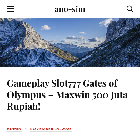
ano-sim
Gameplay Slot777 Gates of
Olympus – Maxwin 500 Juta
Rupiah!
ADMIN
NOVEMBER 19, 2025