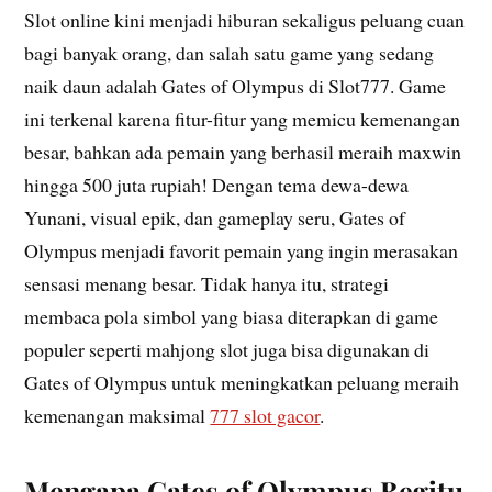
Slot online kini menjadi hiburan sekaligus peluang cuan
bagi banyak orang, dan salah satu game yang sedang
naik daun adalah Gates of Olympus di Slot777. Game
ini terkenal karena fitur-fitur yang memicu kemenangan
besar, bahkan ada pemain yang berhasil meraih maxwin
hingga 500 juta rupiah! Dengan tema dewa-dewa
Yunani, visual epik, dan gameplay seru, Gates of
Olympus menjadi favorit pemain yang ingin merasakan
sensasi menang besar. Tidak hanya itu, strategi
membaca pola simbol yang biasa diterapkan di game
populer seperti mahjong slot juga bisa digunakan di
Gates of Olympus untuk meningkatkan peluang meraih
kemenangan maksimal
777 slot gacor
.
Mengapa Gates of Olympus Begitu