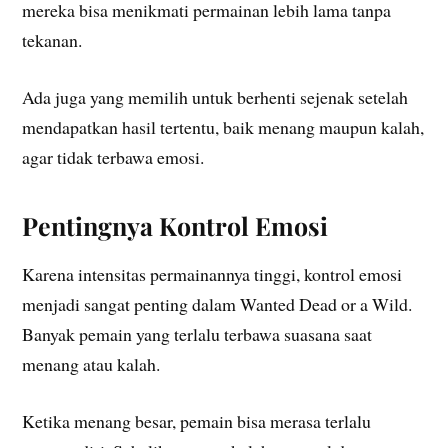
mereka bisa menikmati permainan lebih lama tanpa
tekanan.
Ada juga yang memilih untuk berhenti sejenak setelah
mendapatkan hasil tertentu, baik menang maupun kalah,
agar tidak terbawa emosi.
Pentingnya Kontrol Emosi
Karena intensitas permainannya tinggi, kontrol emosi
menjadi sangat penting dalam Wanted Dead or a Wild.
Banyak pemain yang terlalu terbawa suasana saat
menang atau kalah.
Ketika menang besar, pemain bisa merasa terlalu