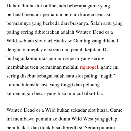
Dalam dunia slot online, ada beberapa game yang
berhasil mencuri perhatian pemain karena sensasi
bermainnya yang berbeda dari biasanya. Salah satu yang
paling sering dibicarakan adalah Wanted Dead or a
Wild, sebuah slot dari Hacksaw Gaming yang dikenal
dengan gameplay ekstrem dan penuh kejutan. Di
berbagai komunitas pemain seperti yang sering
membahas tren permainan melalui
rajatogel
, game ini
sering disebut sebagai salah satu slot paling “nagih”
karena intensitasnya yang tinggi dan peluang
kemenangan besar yang bisa muncul tiba-tiba.
Wanted Dead or a Wild bukan sekadar slot biasa. Game
ini membawa pemain ke dunia Wild West yang gelap,
penuh aksi, dan tidak bisa diprediksi. Setiap putaran