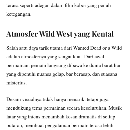
terasa seperti adegan dalam film koboi yang penuh
ketegangan.
Atmosfer Wild West yang Kental
Salah satu daya tarik utama dari Wanted Dead or a Wild
adalah atmosfernya yang sangat kuat. Dari awal
permainan, pemain langsung dibawa ke dunia barat liar
yang dipenuhi nuansa gelap, bar berasap, dan suasana
misterius.
Desain visualnya tidak hanya menarik, tetapi juga
mendukung tema permainan secara keseluruhan. Musik
latar yang intens menambah kesan dramatis di setiap
putaran, membuat pengalaman bermain terasa lebih