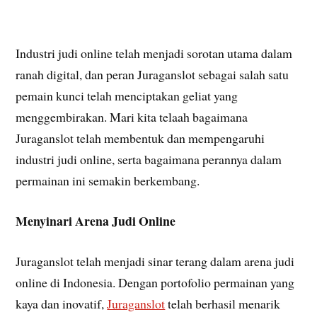
Industri judi online telah menjadi sorotan utama dalam
ranah digital, dan peran Juraganslot sebagai salah satu
pemain kunci telah menciptakan geliat yang
menggembirakan. Mari kita telaah bagaimana
Juraganslot telah membentuk dan mempengaruhi
industri judi online, serta bagaimana perannya dalam
permainan ini semakin berkembang.
Menyinari Arena Judi Online
Juraganslot telah menjadi sinar terang dalam arena judi
online di Indonesia. Dengan portofolio permainan yang
kaya dan inovatif,
Juraganslot
telah berhasil menarik