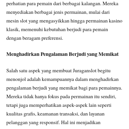
perhatian para pemain dari berbagai kalangan. Mereka
menyediakan berbagai jenis permainan, mulai dari
mesin slot yang mengasyikkan hingga permainan kasino
klasik, memenuhi kebutuhan berjudi para pemain
dengan beragam preferensi.
Menghadirkan Pengalaman Berjudi yang Memikat
Salah satu aspek yang membuat Juraganslot begitu
menonjol adalah kemampuannya dalam menghadirkan
pengalaman berjudi yang memikat bagi para pemainnya.
Mereka tidak hanya fokus pada permainan itu sendiri,
tetapi juga memperhatikan aspek-aspek lain seperti
kualitas grafis, keamanan transaksi, dan layanan
pelanggan yang responsif. Hal ini menjadikan