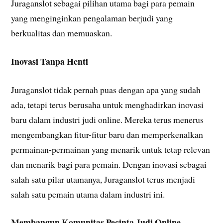
Juraganslot sebagai pilihan utama bagi para pemain
yang menginginkan pengalaman berjudi yang
berkualitas dan memuaskan.
Inovasi Tanpa Henti
Juraganslot tidak pernah puas dengan apa yang sudah
ada, tetapi terus berusaha untuk menghadirkan inovasi
baru dalam industri judi online. Mereka terus menerus
mengembangkan fitur-fitur baru dan memperkenalkan
permainan-permainan yang menarik untuk tetap relevan
dan menarik bagi para pemain. Dengan inovasi sebagai
salah satu pilar utamanya, Juraganslot terus menjadi
salah satu pemain utama dalam industri ini.
Membangun Komunitas Pecinta Judi Online