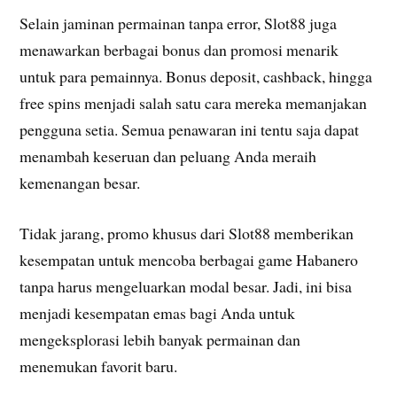
Selain jaminan permainan tanpa error, Slot88 juga
menawarkan berbagai bonus dan promosi menarik
untuk para pemainnya. Bonus deposit, cashback, hingga
free spins menjadi salah satu cara mereka memanjakan
pengguna setia. Semua penawaran ini tentu saja dapat
menambah keseruan dan peluang Anda meraih
kemenangan besar.
Tidak jarang, promo khusus dari Slot88 memberikan
kesempatan untuk mencoba berbagai game Habanero
tanpa harus mengeluarkan modal besar. Jadi, ini bisa
menjadi kesempatan emas bagi Anda untuk
mengeksplorasi lebih banyak permainan dan
menemukan favorit baru.