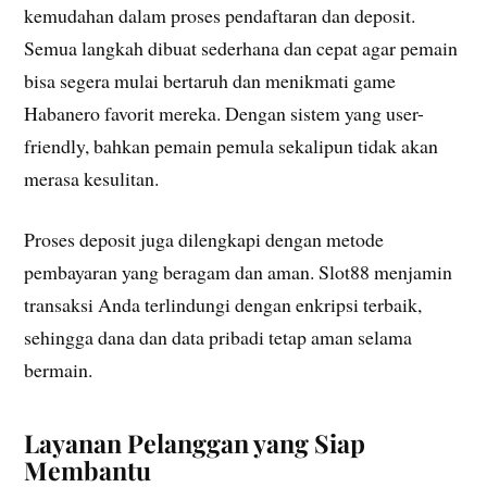
kemudahan dalam proses pendaftaran dan deposit.
Semua langkah dibuat sederhana dan cepat agar pemain
bisa segera mulai bertaruh dan menikmati game
Habanero favorit mereka. Dengan sistem yang user-
friendly, bahkan pemain pemula sekalipun tidak akan
merasa kesulitan.
Proses deposit juga dilengkapi dengan metode
pembayaran yang beragam dan aman. Slot88 menjamin
transaksi Anda terlindungi dengan enkripsi terbaik,
sehingga dana dan data pribadi tetap aman selama
bermain.
Layanan Pelanggan yang Siap
Membantu