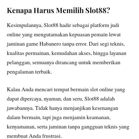
Kenapa Harus Memilih Slot88?
Kesimpulannya, Slot88 hadir sebagai platform judi
online yang mengutamakan kepuasan pemain lewat
jaminan game Habanero tanpa error. Dari segi teknis,
kualitas permainan, kemudahan akses, hingga layanan
pelanggan, semuanya dirancang untuk memberikan
pengalaman terbaik.
Kalau Anda mencari tempat bermain slot online yang
dapat dipercaya, nyaman, dan seru, Slot88 adalah
jawabannya. Tidak hanya menjanjikan kesenangan
dalam bermain, tapi juga menjamin keamanan,
kenyamanan, serta jaminan tanpa gangguan teknis yang
membuat Anda frustrasi.