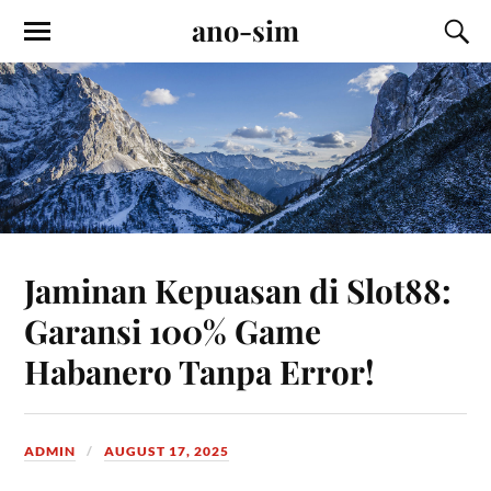
ano-sim
Jaminan Kepuasan di Slot88:
Garansi 100% Game
Habanero Tanpa Error!
ADMIN
AUGUST 17, 2025