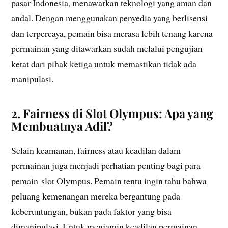
pasar Indonesia, menawarkan teknologi yang aman dan
andal. Dengan menggunakan penyedia yang berlisensi
dan terpercaya, pemain bisa merasa lebih tenang karena
permainan yang ditawarkan sudah melalui pengujian
ketat dari pihak ketiga untuk memastikan tidak ada
manipulasi.
2. Fairness di Slot Olympus: Apa yang
Membuatnya Adil?
Selain keamanan, fairness atau keadilan dalam
permainan juga menjadi perhatian penting bagi para
pemain slot Olympus. Pemain tentu ingin tahu bahwa
peluang kemenangan mereka bergantung pada
keberuntungan, bukan pada faktor yang bisa
dimanipulasi. Untuk menjamin keadilan permainan,