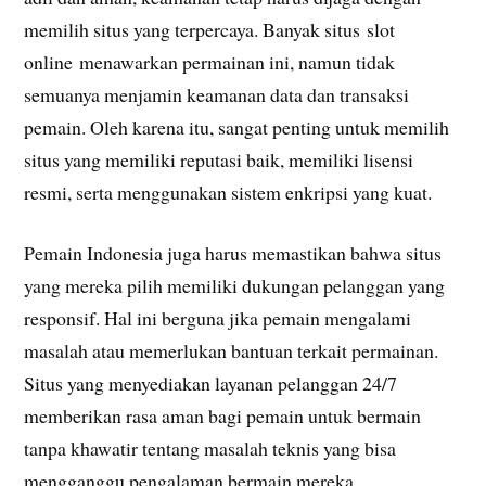
memilih situs yang terpercaya. Banyak situs slot
online menawarkan permainan ini, namun tidak
semuanya menjamin keamanan data dan transaksi
pemain. Oleh karena itu, sangat penting untuk memilih
situs yang memiliki reputasi baik, memiliki lisensi
resmi, serta menggunakan sistem enkripsi yang kuat.
Pemain Indonesia juga harus memastikan bahwa situs
yang mereka pilih memiliki dukungan pelanggan yang
responsif. Hal ini berguna jika pemain mengalami
masalah atau memerlukan bantuan terkait permainan.
Situs yang menyediakan layanan pelanggan 24/7
memberikan rasa aman bagi pemain untuk bermain
tanpa khawatir tentang masalah teknis yang bisa
mengganggu pengalaman bermain mereka.