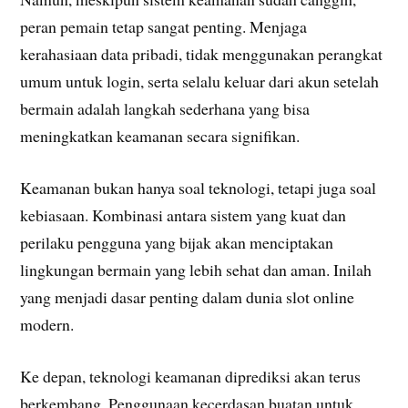
peran pemain tetap sangat penting. Menjaga
kerahasiaan data pribadi, tidak menggunakan perangkat
umum untuk login, serta selalu keluar dari akun setelah
bermain adalah langkah sederhana yang bisa
meningkatkan keamanan secara signifikan.
Keamanan bukan hanya soal teknologi, tetapi juga soal
kebiasaan. Kombinasi antara sistem yang kuat dan
perilaku pengguna yang bijak akan menciptakan
lingkungan bermain yang lebih sehat dan aman. Inilah
yang menjadi dasar penting dalam dunia slot online
modern.
Ke depan, teknologi keamanan diprediksi akan terus
berkembang. Penggunaan kecerdasan buatan untuk