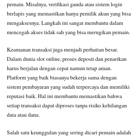
pemain. Misalnya, verifikasi ganda atau sistem login
berlapis yang memastikan hanya pemilik akun yang bisa
mengaksesnya. Langkah ini sangat membantu dalam
mencegah akses tidak sah yang bisa merugikan pemain.
Keamanan transaksi juga menjadi perhatian besar.
Dalam dunia slot online, proses deposit dan penarikan
harus berjalan dengan cepat namun tetap aman.
Platform yang baik biasanya bekerja sama dengan
sistem pembayaran yang sudah terpercaya dan memiliki
reputasi baik. Hal ini membantu memastikan bahwa
setiap transaksi dapat diproses tanpa risiko kehilangan
data atau dana.
Salah satu keunggulan yang sering dicari pemain adalah