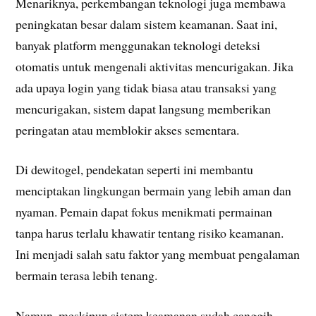
Menariknya, perkembangan teknologi juga membawa
peningkatan besar dalam sistem keamanan. Saat ini,
banyak platform menggunakan teknologi deteksi
otomatis untuk mengenali aktivitas mencurigakan. Jika
ada upaya login yang tidak biasa atau transaksi yang
mencurigakan, sistem dapat langsung memberikan
peringatan atau memblokir akses sementara.
Di dewitogel, pendekatan seperti ini membantu
menciptakan lingkungan bermain yang lebih aman dan
nyaman. Pemain dapat fokus menikmati permainan
tanpa harus terlalu khawatir tentang risiko keamanan.
Ini menjadi salah satu faktor yang membuat pengalaman
bermain terasa lebih tenang.
Namun, meskipun sistem keamanan sudah canggih,