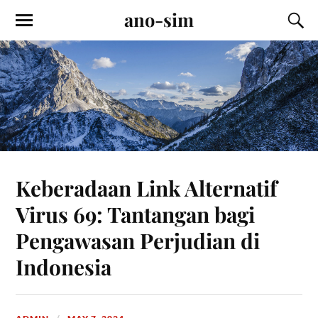
ano-sim
Keberadaan Link Alternatif
Virus 69: Tantangan bagi
Pengawasan Perjudian di
Indonesia