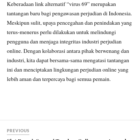
Keberadaan link alternatif “virus 69” merupakan
tantangan baru bagi pengawasan perjudian di Indonesia.
Meskipun sulit, upaya pencegahan dan penindakan yang
terus-menerus perlu dilakukan untuk melindungi
pengguna dan menjaga integritas industri perjudian
online. Dengan kolaborasi antara pihak berwenang dan
industri, kita dapat bersama-sama mengatasi tantangan
ini dan menciptakan lingkungan perjudian online yang
lebih aman dan terpercaya bagi semua pemain.
PREVIOUS