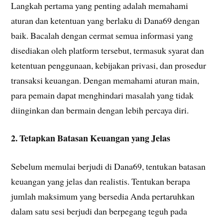
Langkah pertama yang penting adalah memahami
aturan dan ketentuan yang berlaku di Dana69 dengan
baik. Bacalah dengan cermat semua informasi yang
disediakan oleh platform tersebut, termasuk syarat dan
ketentuan penggunaan, kebijakan privasi, dan prosedur
transaksi keuangan. Dengan memahami aturan main,
para pemain dapat menghindari masalah yang tidak
diinginkan dan bermain dengan lebih percaya diri.
2. Tetapkan Batasan Keuangan yang Jelas
Sebelum memulai berjudi di Dana69, tentukan batasan
keuangan yang jelas dan realistis. Tentukan berapa
jumlah maksimum yang bersedia Anda pertaruhkan
dalam satu sesi berjudi dan berpegang teguh pada