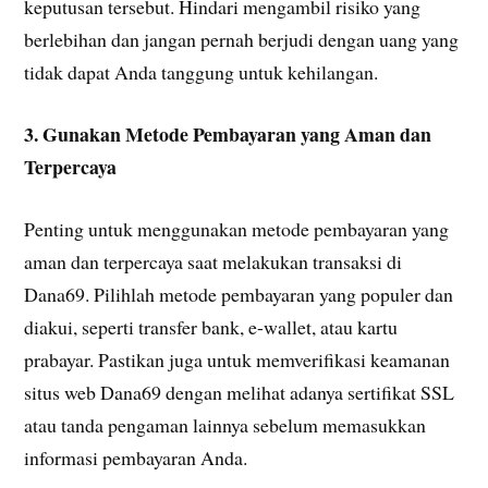
keputusan tersebut. Hindari mengambil risiko yang
berlebihan dan jangan pernah berjudi dengan uang yang
tidak dapat Anda tanggung untuk kehilangan.
3. Gunakan Metode Pembayaran yang Aman dan
Terpercaya
Penting untuk menggunakan metode pembayaran yang
aman dan terpercaya saat melakukan transaksi di
Dana69. Pilihlah metode pembayaran yang populer dan
diakui, seperti transfer bank, e-wallet, atau kartu
prabayar. Pastikan juga untuk memverifikasi keamanan
situs web Dana69 dengan melihat adanya sertifikat SSL
atau tanda pengaman lainnya sebelum memasukkan
informasi pembayaran Anda.