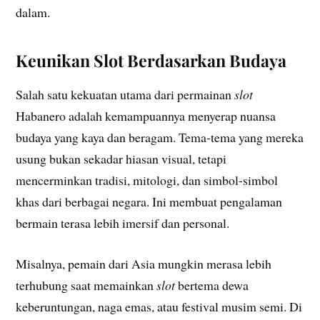
dalam.
Keunikan Slot Berdasarkan Budaya
Salah satu kekuatan utama dari permainan
slot
Habanero adalah kemampuannya menyerap nuansa
budaya yang kaya dan beragam. Tema-tema yang mereka
usung bukan sekadar hiasan visual, tetapi
mencerminkan tradisi, mitologi, dan simbol-simbol
khas dari berbagai negara. Ini membuat pengalaman
bermain terasa lebih imersif dan personal.
Misalnya, pemain dari Asia mungkin merasa lebih
terhubung saat memainkan
slot
bertema dewa
keberuntungan, naga emas, atau festival musim semi. Di