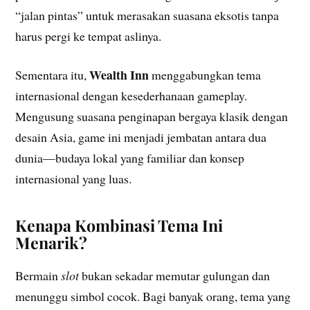
“jalan pintas” untuk merasakan suasana eksotis tanpa
harus pergi ke tempat aslinya.
Wealth Inn
Sementara itu,
menggabungkan tema
internasional dengan kesederhanaan gameplay.
Mengusung suasana penginapan bergaya klasik dengan
desain Asia, game ini menjadi jembatan antara dua
dunia—budaya lokal yang familiar dan konsep
internasional yang luas.
Kenapa Kombinasi Tema Ini
Menarik?
Bermain
slot
bukan sekadar memutar gulungan dan
menunggu simbol cocok. Bagi banyak orang, tema yang