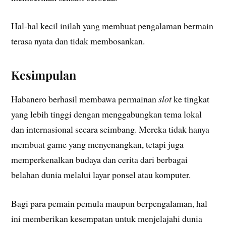
Hal-hal kecil inilah yang membuat pengalaman bermain
terasa nyata dan tidak membosankan.
Kesimpulan
Habanero berhasil membawa permainan
slot
ke tingkat
yang lebih tinggi dengan menggabungkan tema lokal
dan internasional secara seimbang. Mereka tidak hanya
membuat game yang menyenangkan, tetapi juga
memperkenalkan budaya dan cerita dari berbagai
belahan dunia melalui layar ponsel atau komputer.
Bagi para pemain pemula maupun berpengalaman, hal
ini memberikan kesempatan untuk menjelajahi dunia