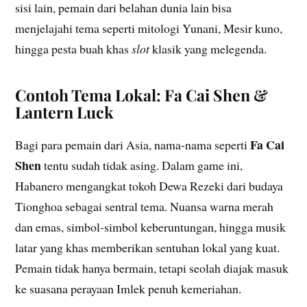
sisi lain, pemain dari belahan dunia lain bisa
menjelajahi tema seperti mitologi Yunani, Mesir kuno,
hingga pesta buah khas
slot
klasik yang melegenda.
Contoh Tema Lokal: Fa Cai Shen &
Lantern Luck
Fa Cai
Bagi para pemain dari Asia, nama-nama seperti
Shen
tentu sudah tidak asing. Dalam game ini,
Habanero mengangkat tokoh Dewa Rezeki dari budaya
Tionghoa sebagai sentral tema. Nuansa warna merah
dan emas, simbol-simbol keberuntungan, hingga musik
latar yang khas memberikan sentuhan lokal yang kuat.
Pemain tidak hanya bermain, tetapi seolah diajak masuk
ke suasana perayaan Imlek penuh kemeriahan.