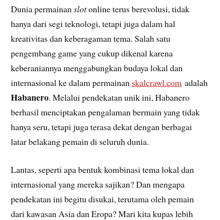
Dunia permainan
slot
online terus berevolusi, tidak
hanya dari segi teknologi, tetapi juga dalam hal
kreativitas dan keberagaman tema. Salah satu
pengembang game yang cukup dikenal karena
keberaniannya menggabungkan budaya lokal dan
internasional ke dalam permainan
skalcrawl.com
adalah
Habanero
. Melalui pendekatan unik ini, Habanero
berhasil menciptakan pengalaman bermain yang tidak
hanya seru, tetapi juga terasa dekat dengan berbagai
latar belakang pemain di seluruh dunia.
Lantas, seperti apa bentuk kombinasi tema lokal dan
internasional yang mereka sajikan? Dan mengapa
pendekatan ini begitu disukai, terutama oleh pemain
dari kawasan Asia dan Eropa? Mari kita kupas lebih