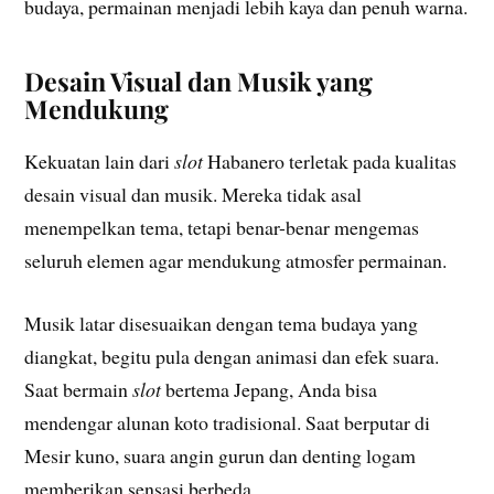
budaya, permainan menjadi lebih kaya dan penuh warna.
Desain Visual dan Musik yang
Mendukung
Kekuatan lain dari
slot
Habanero terletak pada kualitas
desain visual dan musik. Mereka tidak asal
menempelkan tema, tetapi benar-benar mengemas
seluruh elemen agar mendukung atmosfer permainan.
Musik latar disesuaikan dengan tema budaya yang
diangkat, begitu pula dengan animasi dan efek suara.
Saat bermain
slot
bertema Jepang, Anda bisa
mendengar alunan koto tradisional. Saat berputar di
Mesir kuno, suara angin gurun dan denting logam
memberikan sensasi berbeda.