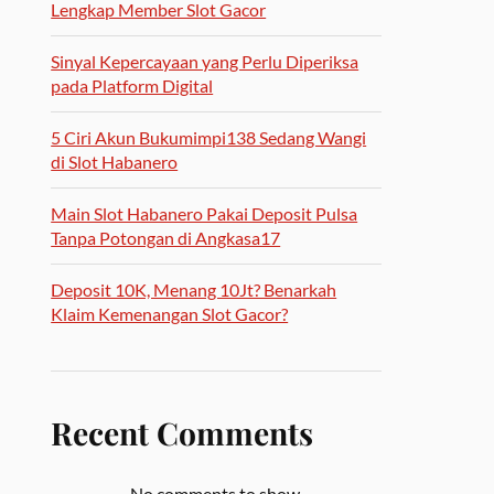
Lengkap Member Slot Gacor
Sinyal Kepercayaan yang Perlu Diperiksa
pada Platform Digital
5 Ciri Akun Bukumimpi138 Sedang Wangi
di Slot Habanero
Main Slot Habanero Pakai Deposit Pulsa
Tanpa Potongan di Angkasa17
Deposit 10K, Menang 10Jt? Benarkah
Klaim Kemenangan Slot Gacor?
Recent Comments
No comments to show.