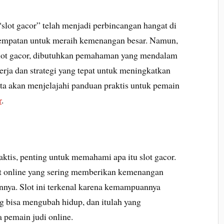
 “slot gacor” telah menjadi perbincangan hangat di
sempatan untuk meraih kemenangan besar. Namun,
lot gacor, dibutuhkan pemahaman yang mendalam
rja dan strategi yang tepat untuk meningkatkan
ita akan menjelajahi panduan praktis untuk pemain
r
.
tis, penting untuk memahami apa itu slot gacor.
lot online yang sering memberikan kemenangan
nnya. Slot ini terkenal karena kemampuannya
g bisa mengubah hidup, dan itulah yang
 pemain judi online.