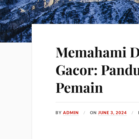
Memahami Di
Gacor: Pandu
Pemain
BY
ADMIN
ON
JUNE 3, 2024