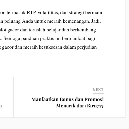
 termasuk RTP, volatilitas, dan strategi bermain
an peluang Anda untuk meraih kemenangan. Jadi,
slot gacor dan teruslah belajar dan berkembang
k. Semoga panduan praktis ini bermanfaat bagi
gacor dan meraih kesuksesan dalam perjudian
NEXT
Manfaatkan Bonus dan Promosi
n
Menarik dari Biru777