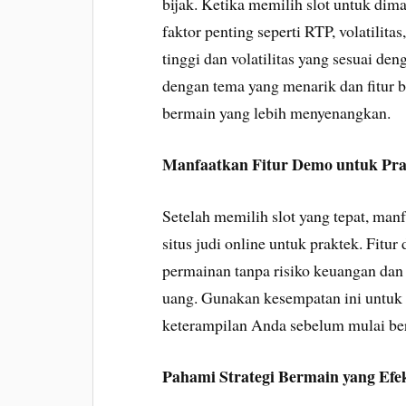
bijak. Ketika memilih slot untuk di
faktor penting seperti RTP, volatilit
tinggi dan volatilitas yang sesuai deng
dengan tema yang menarik dan fitur
bermain yang lebih menyenangkan.
Manfaatkan Fitur Demo untuk Pr
Setelah memilih slot yang tepat, man
situs judi online untuk praktek. F
permainan tanpa risiko keuangan dan
uang. Gunakan kesempatan ini unt
keterampilan Anda sebelum mulai be
Pahami Strategi Bermain yang Efek