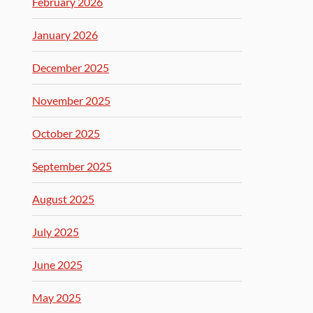
February 2026
January 2026
December 2025
November 2025
October 2025
September 2025
August 2025
July 2025
June 2025
May 2025