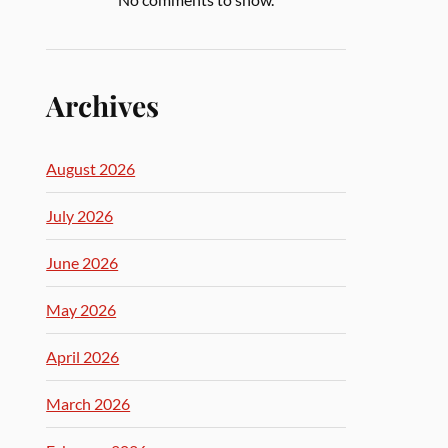
Archives
August 2026
July 2026
June 2026
May 2026
April 2026
March 2026