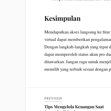
Kesimpulan
Mendapatkan akses langsung ke fitur
virtual dapat memberikan pengalaman
Dengan langkah-langkah yang tepat d
dapat memperoleh status akun pro d
ditawarkan. Jangan ragu untuk menjel
memilih yang terbaik sesuai dengan p
PREVIOUS
Tips Mengelola Keuangan Saat