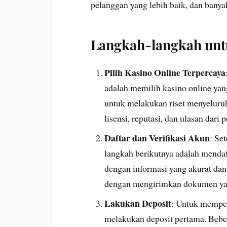
pelanggan yang lebih baik, dan banyak
Langkah-langkah unt
Pilih Kasino Online Terpercaya
adalah memilih kasino online yang
untuk melakukan riset menyeluruh 
lisensi, reputasi, dan ulasan dari 
Daftar dan Verifikasi Akun
: Se
langkah berikutnya adalah mendaf
dengan informasi yang akurat dan
dengan mengirimkan dokumen yang
Lakukan Deposit
: Untuk memper
melakukan deposit pertama. Bebe