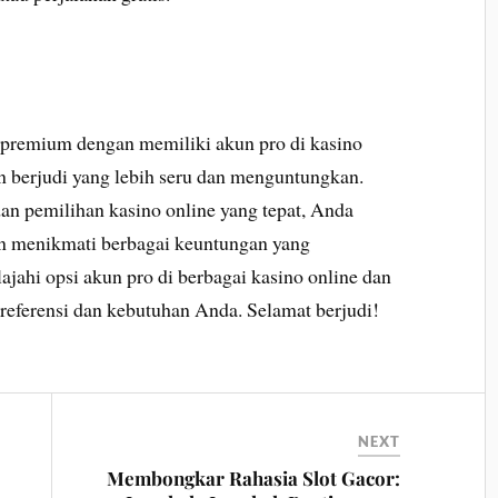
 premium dengan memiliki akun pro di kasino
 berjudi yang lebih seru dan menguntungkan.
an pemilihan kasino online yang tepat, Anda
an menikmati berbagai keuntungan yang
ajahi opsi akun pro di berbagai kasino online dan
referensi dan kebutuhan Anda. Selamat berjudi!
NEXT
Membongkar Rahasia Slot Gacor: