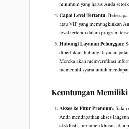
minimum yang harus Anda setorka
Capai Level Tertentu
: Beberapa
atau VIP yang memungkinkan Anda
level tertentu dalam program ter
Hubungi Layanan Pelanggan
: 
diperlukan, hubungi layanan pela
Mereka akan memverifikasi info
memenuhi syarat untuk mendapatka
Keuntungan Memiliki
Akses ke Fitur Premium
: Salah
Anda mendapatkan akses langsung 
eksklusif, turnamen khusus, dan p