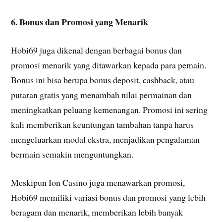
6. Bonus dan Promosi yang Menarik
Hobi69 juga dikenal dengan berbagai bonus dan
promosi menarik yang ditawarkan kepada para pemain.
Bonus ini bisa berupa bonus deposit, cashback, atau
putaran gratis yang menambah nilai permainan dan
meningkatkan peluang kemenangan. Promosi ini sering
kali memberikan keuntungan tambahan tanpa harus
mengeluarkan modal ekstra, menjadikan pengalaman
bermain semakin menguntungkan.
Meskipun Ion Casino juga menawarkan promosi,
Hobi69 memiliki variasi bonus dan promosi yang lebih
beragam dan menarik, memberikan lebih banyak