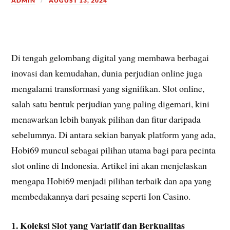
ADMIN
AUGUST 13, 2024
Di tengah gelombang digital yang membawa berbagai
inovasi dan kemudahan, dunia perjudian online juga
mengalami transformasi yang signifikan. Slot online,
salah satu bentuk perjudian yang paling digemari, kini
menawarkan lebih banyak pilihan dan fitur daripada
sebelumnya. Di antara sekian banyak platform yang ada,
Hobi69 muncul sebagai pilihan utama bagi para pecinta
slot online di Indonesia. Artikel ini akan menjelaskan
mengapa Hobi69 menjadi pilihan terbaik dan apa yang
membedakannya dari pesaing seperti Ion Casino.
1. Koleksi Slot yang Variatif dan Berkualitas