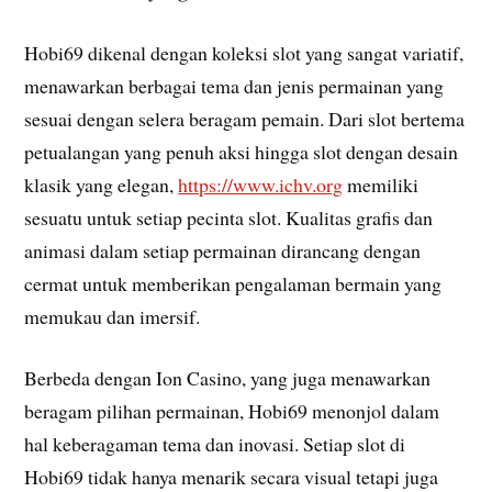
Hobi69 dikenal dengan koleksi slot yang sangat variatif,
menawarkan berbagai tema dan jenis permainan yang
sesuai dengan selera beragam pemain. Dari slot bertema
petualangan yang penuh aksi hingga slot dengan desain
klasik yang elegan,
https://www.ichv.org
memiliki
sesuatu untuk setiap pecinta slot. Kualitas grafis dan
animasi dalam setiap permainan dirancang dengan
cermat untuk memberikan pengalaman bermain yang
memukau dan imersif.
Berbeda dengan Ion Casino, yang juga menawarkan
beragam pilihan permainan, Hobi69 menonjol dalam
hal keberagaman tema dan inovasi. Setiap slot di
Hobi69 tidak hanya menarik secara visual tetapi juga