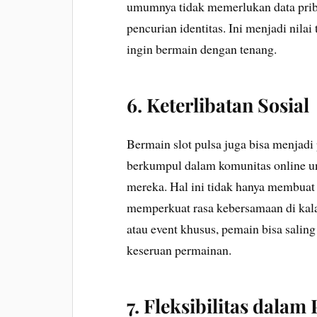
umumnya tidak memerlukan data priba
pencurian identitas. Ini menjadi nila
ingin bermain dengan tenang.
6. Keterlibatan Sosial
Bermain slot pulsa juga bisa menjad
berkumpul dalam komunitas online unt
mereka. Hal ini tidak hanya membuat
memperkuat rasa kebersamaan di kal
atau event khusus, pemain bisa salin
keseruan permainan.
7. Fleksibilitas dalam