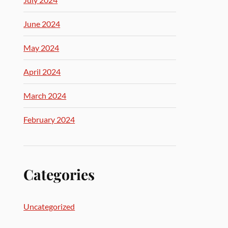
June 2024
May 2024
April 2024
March 2024
February 2024
Categories
Uncategorized