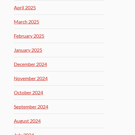
April 2025
March 2025
February 2025
January 2025
December 2024
November 2024
October 2024
September 2024
August 2024
July 2024