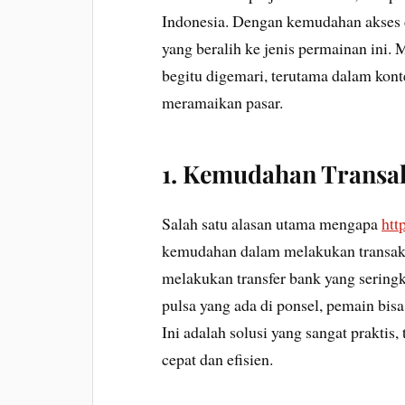
Indonesia. Dengan kemudahan akses d
yang beralih ke jenis permainan ini. 
begitu digemari, terutama dalam kon
meramaikan pasar.
1. Kemudahan Transa
Salah satu alasan utama mengapa
htt
kemudahan dalam melakukan transaksi
melakukan transfer bank yang seri
pulsa yang ada di ponsel, pemain bi
Ini adalah solusi yang sangat prakti
cepat dan efisien.