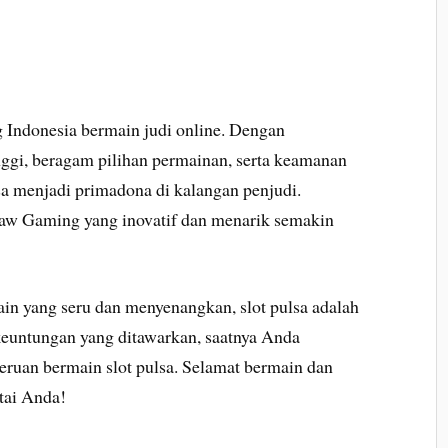
ng Indonesia bermain judi online. Dengan
inggi, beragam pilihan permainan, serta keamanan
ulsa menjadi primadona di kalangan penjudi.
saw Gaming yang inovatif dan menarik semakin
n yang seru dan menyenangkan, slot pulsa adalah
 keuntungan yang ditawarkan, saatnya Anda
eruan bermain slot pulsa. Selamat bermain dan
tai Anda!