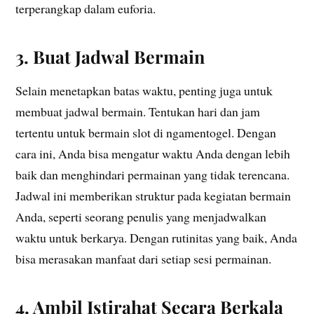
terperangkap dalam euforia.
3. Buat Jadwal Bermain
Selain menetapkan batas waktu, penting juga untuk
membuat jadwal bermain. Tentukan hari dan jam
tertentu untuk bermain slot di ngamentogel. Dengan
cara ini, Anda bisa mengatur waktu Anda dengan lebih
baik dan menghindari permainan yang tidak terencana.
Jadwal ini memberikan struktur pada kegiatan bermain
Anda, seperti seorang penulis yang menjadwalkan
waktu untuk berkarya. Dengan rutinitas yang baik, Anda
bisa merasakan manfaat dari setiap sesi permainan.
4. Ambil Istirahat Secara Berkala