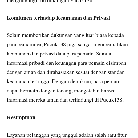
Komitmen terhadap Keamanan dan Privasi
Selain memberikan dukungan yang luar biasa kepada
para pemainnya, Pucuk138 juga sangat memperhatikan
keamanan dan privasi data para pemain. Semua
informasi pribadi dan keuangan para pemain disimpan
dengan aman dan dirahasiakan sesuai dengan standar
keamanan tertinggi. Dengan demikian, para pemain
dapat bermain dengan tenang, mengetahui bahwa
informasi mereka aman dan terlindungi di Pucuk138.
Kesimpulan
Layanan pelanggan yang unggul adalah salah satu fitur