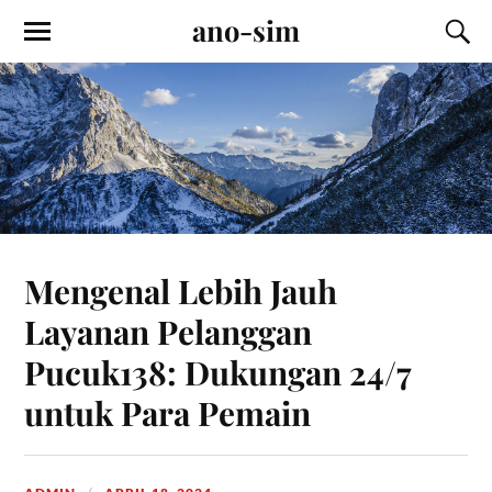
ano-sim
Mengenal Lebih Jauh
Layanan Pelanggan
Pucuk138: Dukungan 24/7
untuk Para Pemain