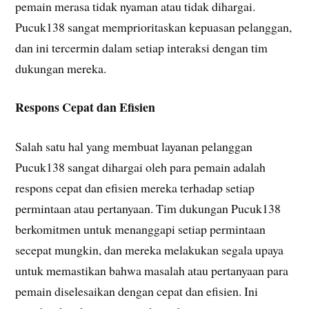
pemain merasa tidak nyaman atau tidak dihargai.
Pucuk138 sangat memprioritaskan kepuasan pelanggan,
dan ini tercermin dalam setiap interaksi dengan tim
dukungan mereka.
Respons Cepat dan Efisien
Salah satu hal yang membuat layanan pelanggan
Pucuk138 sangat dihargai oleh para pemain adalah
respons cepat dan efisien mereka terhadap setiap
permintaan atau pertanyaan. Tim dukungan Pucuk138
berkomitmen untuk menanggapi setiap permintaan
secepat mungkin, dan mereka melakukan segala upaya
untuk memastikan bahwa masalah atau pertanyaan para
pemain diselesaikan dengan cepat dan efisien. Ini