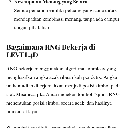
Kesempatan Menang yang Setara
Semua pemain memiliki peluang yang sama untuk
mendapatkan kombinasi menang, tanpa ada campur
tangan pihak luar.
Bagaimana RNG Bekerja di
LEVEL4D
RNG bekerja menggunakan algoritma kompleks yang
menghasilkan angka acak ribuan kali per detik. Angka
ini kemudian diterjemahkan menjadi posisi simbol pada
slot. Misalnya, jika Anda menekan tombol “spin”, RNG
menentukan posisi simbol secara acak, dan hasilnya
muncul di layar.
Sistem ini juga diuji secara berkala untuk memastikan