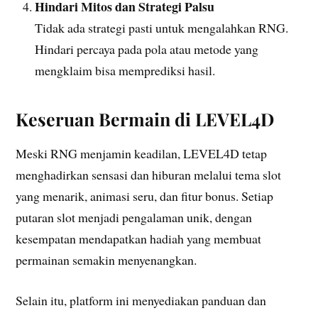
Hindari Mitos dan Strategi Palsu
Tidak ada strategi pasti untuk mengalahkan RNG.
Hindari percaya pada pola atau metode yang
mengklaim bisa memprediksi hasil.
Keseruan Bermain di LEVEL4D
Meski RNG menjamin keadilan, LEVEL4D tetap
menghadirkan sensasi dan hiburan melalui tema slot
yang menarik, animasi seru, dan fitur bonus. Setiap
putaran slot menjadi pengalaman unik, dengan
kesempatan mendapatkan hadiah yang membuat
permainan semakin menyenangkan.
Selain itu, platform ini menyediakan panduan dan