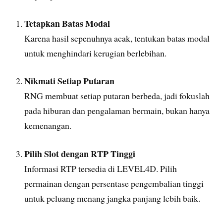
Tetapkan Batas Modal
Karena hasil sepenuhnya acak, tentukan batas modal
untuk menghindari kerugian berlebihan.
Nikmati Setiap Putaran
RNG membuat setiap putaran berbeda, jadi fokuslah
pada hiburan dan pengalaman bermain, bukan hanya
kemenangan.
Pilih Slot dengan RTP Tinggi
Informasi RTP tersedia di LEVEL4D. Pilih
permainan dengan persentase pengembalian tinggi
untuk peluang menang jangka panjang lebih baik.