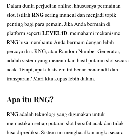
Dalam dunia perjudian online, khususnya permainan
RNG
slot, istilah
sering muncul dan menjadi topik
penting bagi para pemain. Jika Anda bermain di
LEVEL4D
platform seperti
, memahami mekanisme
RNG bisa membantu Anda bermain dengan lebih
percaya diri. RNG, atau Random Number Generator,
adalah sistem yang menentukan hasil putaran slot secara
acak. Tetapi, apakah sistem ini benar-benar adil dan
transparan? Mari kita kupas lebih dalam.
Apa itu RNG?
RNG adalah teknologi yang digunakan untuk
memastikan setiap putaran slot bersifat acak dan tidak
bisa diprediksi. Sistem ini menghasilkan angka secara