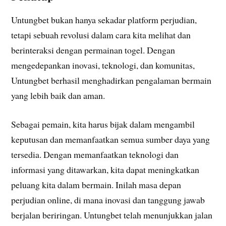
Untungbet bukan hanya sekadar platform perjudian,
tetapi sebuah revolusi dalam cara kita melihat dan
berinteraksi dengan permainan togel. Dengan
mengedepankan inovasi, teknologi, dan komunitas,
Untungbet berhasil menghadirkan pengalaman bermain
yang lebih baik dan aman.
Sebagai pemain, kita harus bijak dalam mengambil
keputusan dan memanfaatkan semua sumber daya yang
tersedia. Dengan memanfaatkan teknologi dan
informasi yang ditawarkan, kita dapat meningkatkan
peluang kita dalam bermain. Inilah masa depan
perjudian online, di mana inovasi dan tanggung jawab
berjalan beriringan. Untungbet telah menunjukkan jalan