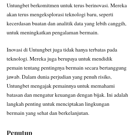
Untungbet berkomitmen untuk terus berinovasi. Mereka
akan terus mengeksplorasi teknologi baru, seperti
kecerdasan buatan dan analitik data yang lebih canggih,
untuk meningkatkan pengalaman bermain.
Inovasi di Untungbet juga tidak hanya terbatas pada
teknologi. Mereka juga berupaya untuk mendidik
pemain tentang pentingnya bermain secara bertanggung
jawab. Dalam dunia perjudian yang penuh risiko,
Untungbet mengajak pemainnya untuk memahami
batasan dan mengatur keuangan dengan bijak. Ini adalah
langkah penting untuk menciptakan lingkungan
bermain yang sehat dan berkelanjutan.
Penutup