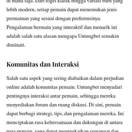
di mana saja. Dari togel klasik hingga variasi baru yang
lebih modern, setiap pemain dapat menemukan jenis
permainan yang sesuai dengan preferensinya.
Pengalaman bermain yang interaktif dan menarik ini
adalah salah satu alasan mengapa Untungbet semakin
diminati.
Komunitas dan Interaksi
Salah satu aspek yang sering diabaikan dalam perjudian
online adalah komunitas pemain. Untungbet menyadari
pentingnya interaksi antar pemain, sehingga mereka
menyediakan forum dan ruang diskusi. Di sini, pemain
dapat berbagi strategi, tips, dan pengalaman mereka. Ini
menciptakan rasa kebersamaan dan dukungan di antara
para pemain, yang dapat meningkatkan semangat dan