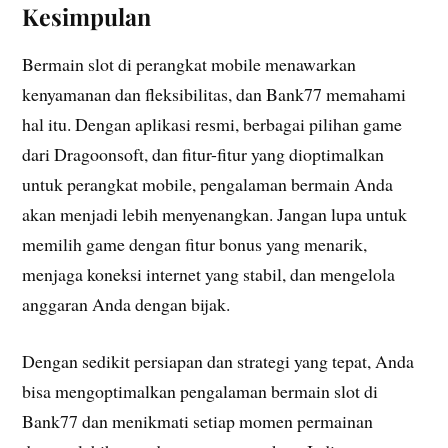
Kesimpulan
Bermain slot di perangkat mobile menawarkan
kenyamanan dan fleksibilitas, dan Bank77 memahami
hal itu. Dengan aplikasi resmi, berbagai pilihan game
dari Dragoonsoft, dan fitur-fitur yang dioptimalkan
untuk perangkat mobile, pengalaman bermain Anda
akan menjadi lebih menyenangkan. Jangan lupa untuk
memilih game dengan fitur bonus yang menarik,
menjaga koneksi internet yang stabil, dan mengelola
anggaran Anda dengan bijak.
Dengan sedikit persiapan dan strategi yang tepat, Anda
bisa mengoptimalkan pengalaman bermain slot di
Bank77 dan menikmati setiap momen permainan