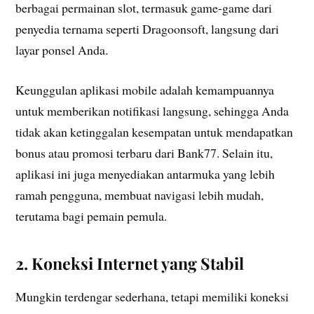
berbagai permainan slot, termasuk game-game dari
penyedia ternama seperti Dragoonsoft, langsung dari
layar ponsel Anda.
Keunggulan aplikasi mobile adalah kemampuannya
untuk memberikan notifikasi langsung, sehingga Anda
tidak akan ketinggalan kesempatan untuk mendapatkan
bonus atau promosi terbaru dari Bank77. Selain itu,
aplikasi ini juga menyediakan antarmuka yang lebih
ramah pengguna, membuat navigasi lebih mudah,
terutama bagi pemain pemula.
2. Koneksi Internet yang Stabil
Mungkin terdengar sederhana, tetapi memiliki koneksi