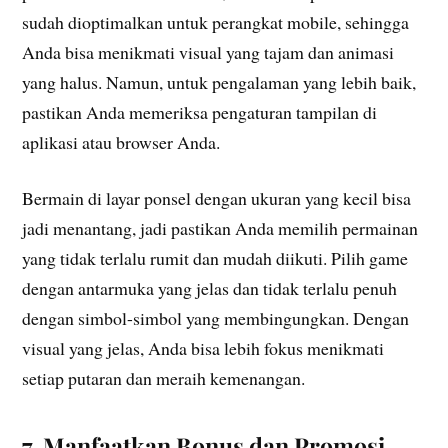
sudah dioptimalkan untuk perangkat mobile, sehingga
Anda bisa menikmati visual yang tajam dan animasi
yang halus. Namun, untuk pengalaman yang lebih baik,
pastikan Anda memeriksa pengaturan tampilan di
aplikasi atau browser Anda.
Bermain di layar ponsel dengan ukuran yang kecil bisa
jadi menantang, jadi pastikan Anda memilih permainan
yang tidak terlalu rumit dan mudah diikuti. Pilih game
dengan antarmuka yang jelas dan tidak terlalu penuh
dengan simbol-simbol yang membingungkan. Dengan
visual yang jelas, Anda bisa lebih fokus menikmati
setiap putaran dan meraih kemenangan.
7. Manfaatkan Bonus dan Promosi