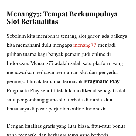
Menang77: Tempat Berkumpulnya
Slot Berkualitas
Sebelum kita membahas tentang slot gacor, ada baiknya
kita memahami dulu mengapa
menang77
menjadi
pilihan utama bagi banyak pemain judi online di
Indonesia. Menang77 adalah salah satu platform yang
menawarkan berbagai permainan slot dari penyedia
Pragmatic Play
perangkat lunak ternama, termasuk
.
Pragmatic Play sendiri telah lama dikenal sebagai salah
satu pengembang game slot terbaik di dunia, dan
khususnya di pasar perjudian online Indonesia.
Dengan kualitas grafis yang luar biasa, fitur-fitur bonus
yang menarik, dan berbagai tema yang berbeda,