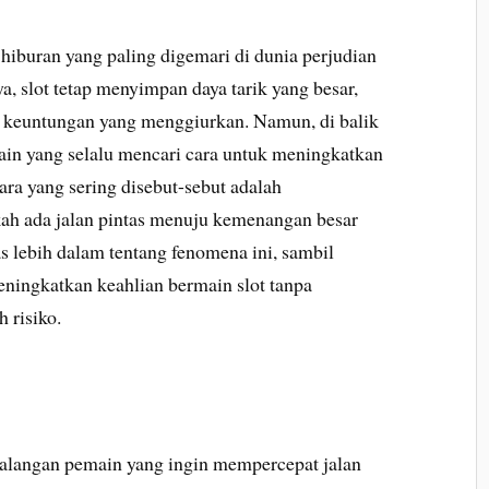
 hiburan yang paling digemari di dunia perjudian
ya, slot tetap menyimpan daya tarik yang besar,
 keuntungan yang menggiurkan. Namun, di balik
ain yang selalu mencari cara untuk meningkatkan
ra yang sering disebut-sebut adalah
rkah ada jalan pintas menuju kemenangan besar
s lebih dalam tentang fenomena ini, sambil
ningkatkan keahlian bermain slot tanpa
 risiko.
kalangan pemain yang ingin mempercepat jalan