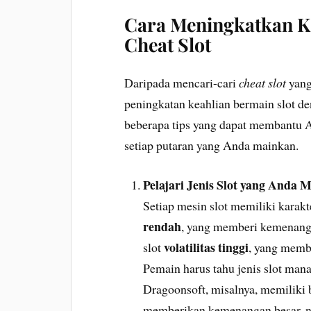
Cara Meningkatkan Ke
Cheat Slot
Daripada mencari-cari
cheat slot
yang
peningkatan keahlian bermain slot den
beberapa tips yang dapat membantu A
setiap putaran yang Anda mainkan.
Pelajari Jenis Slot yang Anda 
Setiap mesin slot memiliki karakt
rendah
, yang memberi kemenangan
volatilitas tinggi
slot
, yang memb
Pemain harus tahu jenis slot man
Dragoonsoft, misalnya, memiliki be
memberikan kemenangan besar, 