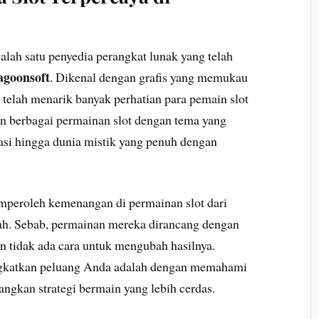
salah satu penyedia perangkat lunak yang telah
agoonsoft
. Dikenal dengan grafis yang memukau
telah menarik banyak perhatian para pemain slot
an berbagai permainan slot dengan tema yang
asi hingga dunia mistik yang penuh dengan
peroleh kemenangan di permainan slot dari
ah. Sebab, permainan mereka dirancang dengan
n tidak ada cara untuk mengubah hasilnya.
ingkatkan peluang Anda adalah dengan memahami
kan strategi bermain yang lebih cerdas.