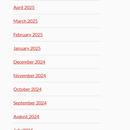
April 2025
March 2025
February 2025
January 2025
December 2024
November 2024
October 2024
September 2024
August 2024
July 2024