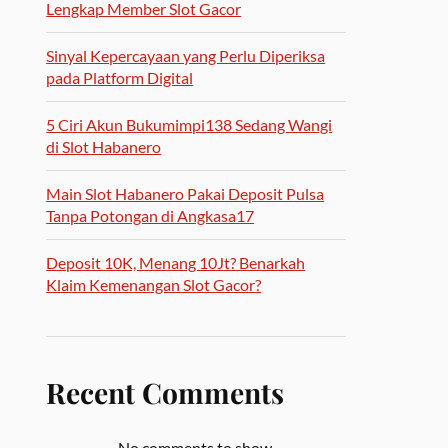
Lengkap Member Slot Gacor
Sinyal Kepercayaan yang Perlu Diperiksa
pada Platform Digital
5 Ciri Akun Bukumimpi138 Sedang Wangi
di Slot Habanero
Main Slot Habanero Pakai Deposit Pulsa
Tanpa Potongan di Angkasa17
Deposit 10K, Menang 10Jt? Benarkah
Klaim Kemenangan Slot Gacor?
Recent Comments
No comments to show.