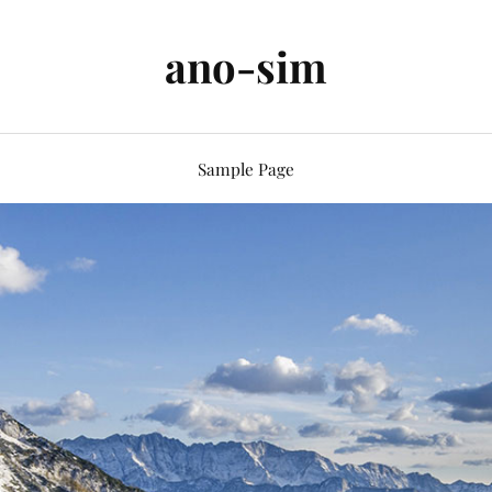
ano-sim
Sample Page