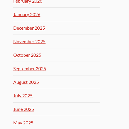
February 2026
January 2026
December 2025
November 2025
October 2025
September 2025
August 2025
July 2025
June 2025
May 2025