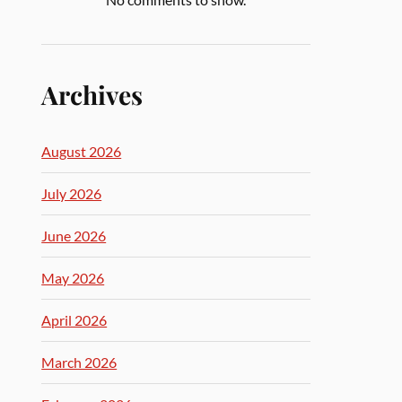
Archives
August 2026
July 2026
June 2026
May 2026
April 2026
March 2026