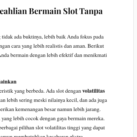
ahlian Bermain Slot Tanpa
 tidak ada buktinya, lebih baik Anda fokus pada
gan cara yang lebih realistis dan aman. Berikut
nda bermain dengan lebih efektif dan menikmati
Mainkan
volatilitas
eristik yang berbeda. Ada slot dengan
 lebih sering meski nilainya kecil, dan ada juga
erikan kemenangan besar namun lebih jarang.
a yang lebih cocok dengan gaya bermain mereka.
rbagai pilihan slot volatilitas tinggi yang dapat
namun membutuhkan kesabaran ekstra.