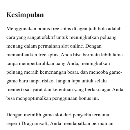
Kesimpulan
Menggunakan bonus free spins di agen judi bola adalah
cara yang sangat efektif untuk meningkatkan peluang
menang dalam permainan slot online. Dengan
memanfaatkan free spins, Anda bisa bermain lebih lama
tanpa mempertaruhkan uang Anda, meningkatkan
peluang meraih kemenangan besar, dan mencoba game-
game baru tanpa risiko. Jangan lupa untuk selalu
memeriksa syarat dan ketentuan yang berlaku agar Anda
bisa mengoptimalkan penggunaan bonus ini.
Dengan memilih game slot dari penyedia ternama
seperti Dragoonsoft, Anda mendapatkan permainan