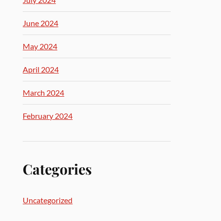
June 2024
May 2024
April 2024
March 2024
February 2024
Categories
Uncategorized