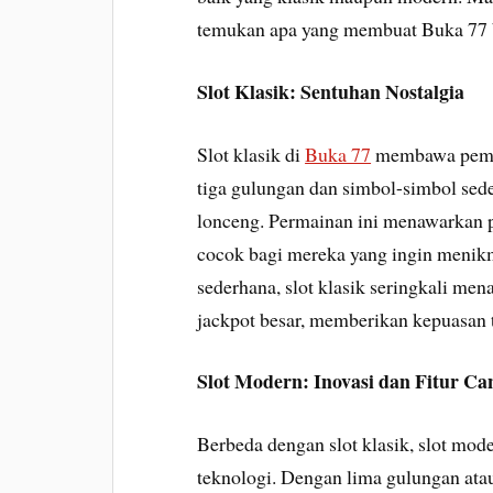
temukan apa yang membuat Buka 77 b
Slot Klasik: Sentuhan Nostalgia
Slot klasik di
Buka 77
membawa pemai
tiga gulungan dan simbol-simbol sede
lonceng. Permainan ini menawarkan 
cocok bagi mereka yang ingin menikm
sederhana, slot klasik seringkali m
jackpot besar, memberikan kepuasan t
Slot Modern: Inovasi dan Fitur Ca
Berbeda dengan slot klasik, slot mod
teknologi. Dengan lima gulungan ata