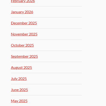
February 2026
January 2026
December 2025
November 2025
October 2025
September 2025
August 2025
July 2025
June 2025
May 2025