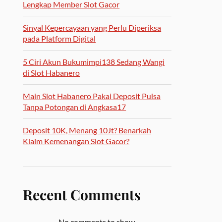
Lengkap Member Slot Gacor
Sinyal Kepercayaan yang Perlu Diperiksa
pada Platform Digital
5 Ciri Akun Bukumimpi138 Sedang Wangi
di Slot Habanero
Main Slot Habanero Pakai Deposit Pulsa
Tanpa Potongan di Angkasa17
Deposit 10K, Menang 10Jt? Benarkah
Klaim Kemenangan Slot Gacor?
Recent Comments
No comments to show.