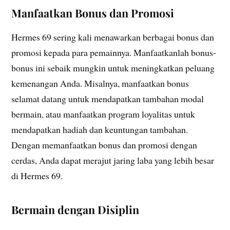
Manfaatkan Bonus dan Promosi
Hermes 69 sering kali menawarkan berbagai bonus dan
promosi kepada para pemainnya. Manfaatkanlah bonus-
bonus ini sebaik mungkin untuk meningkatkan peluang
kemenangan Anda. Misalnya, manfaatkan bonus
selamat datang untuk mendapatkan tambahan modal
bermain, atau manfaatkan program loyalitas untuk
mendapatkan hadiah dan keuntungan tambahan.
Dengan memanfaatkan bonus dan promosi dengan
cerdas, Anda dapat merajut jaring laba yang lebih besar
di Hermes 69.
Bermain dengan Disiplin