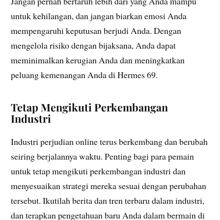
Jangan pernah bertaruh lebih dari yang Anda mampu
untuk kehilangan, dan jangan biarkan emosi Anda
mempengaruhi keputusan berjudi Anda. Dengan
mengelola risiko dengan bijaksana, Anda dapat
meminimalkan kerugian Anda dan meningkatkan
peluang kemenangan Anda di Hermes 69.
Tetap Mengikuti Perkembangan
Industri
Industri perjudian online terus berkembang dan berubah
seiring berjalannya waktu. Penting bagi para pemain
untuk tetap mengikuti perkembangan industri dan
menyesuaikan strategi mereka sesuai dengan perubahan
tersebut. Ikutilah berita dan tren terbaru dalam industri,
dan terapkan pengetahuan baru Anda dalam bermain di