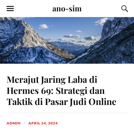
ano-sim
Merajut Jaring Laba di
Hermes 69: Strategi dan
Taktik di Pasar Judi Online
ADMIN
APRIL 24, 2024