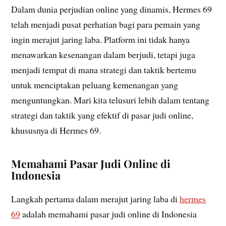
Dalam dunia perjudian online yang dinamis, Hermes 69
telah menjadi pusat perhatian bagi para pemain yang
ingin merajut jaring laba. Platform ini tidak hanya
menawarkan kesenangan dalam berjudi, tetapi juga
menjadi tempat di mana strategi dan taktik bertemu
untuk menciptakan peluang kemenangan yang
menguntungkan. Mari kita telusuri lebih dalam tentang
strategi dan taktik yang efektif di pasar judi online,
khususnya di Hermes 69.
Memahami Pasar Judi Online di
Indonesia
Langkah pertama dalam merajut jaring laba di
hermes
69
adalah memahami pasar judi online di Indonesia