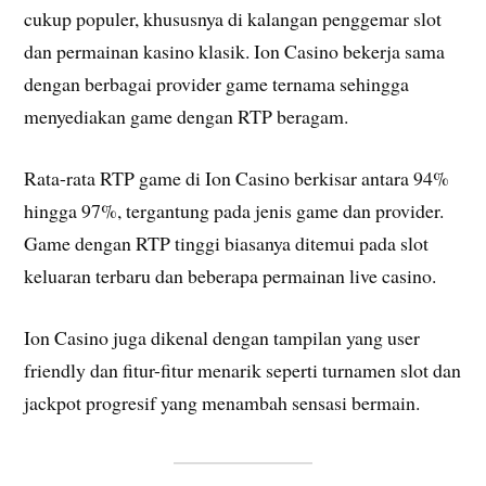
cukup populer, khususnya di kalangan penggemar slot
dan permainan kasino klasik. Ion Casino bekerja sama
dengan berbagai provider game ternama sehingga
menyediakan game dengan RTP beragam.
Rata-rata RTP game di Ion Casino berkisar antara 94%
hingga 97%, tergantung pada jenis game dan provider.
Game dengan RTP tinggi biasanya ditemui pada slot
keluaran terbaru dan beberapa permainan live casino.
Ion Casino juga dikenal dengan tampilan yang user
friendly dan fitur-fitur menarik seperti turnamen slot dan
jackpot progresif yang menambah sensasi bermain.