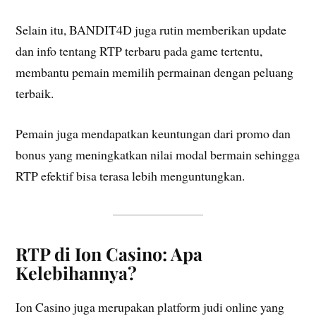
Selain itu, BANDIT4D juga rutin memberikan update
dan info tentang RTP terbaru pada game tertentu,
membantu pemain memilih permainan dengan peluang
terbaik.
Pemain juga mendapatkan keuntungan dari promo dan
bonus yang meningkatkan nilai modal bermain sehingga
RTP efektif bisa terasa lebih menguntungkan.
RTP di Ion Casino: Apa
Kelebihannya?
Ion Casino juga merupakan platform judi online yang