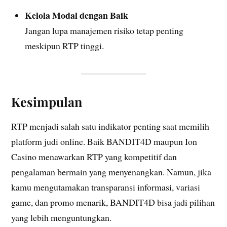
Kelola Modal dengan Baik
Jangan lupa manajemen risiko tetap penting
meskipun RTP tinggi.
Kesimpulan
RTP menjadi salah satu indikator penting saat memilih
platform judi online. Baik BANDIT4D maupun Ion
Casino menawarkan RTP yang kompetitif dan
pengalaman bermain yang menyenangkan. Namun, jika
kamu mengutamakan transparansi informasi, variasi
game, dan promo menarik, BANDIT4D bisa jadi pilihan
yang lebih menguntungkan.