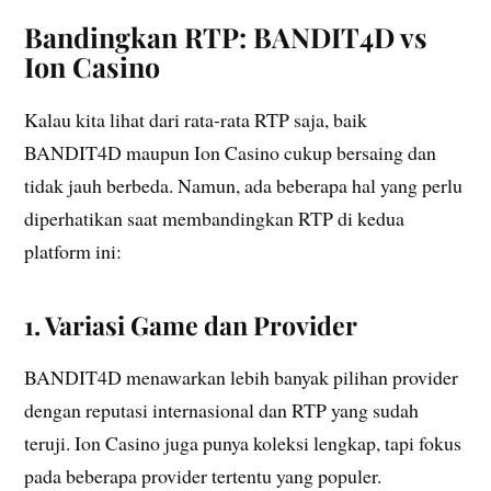
Bandingkan RTP: BANDIT4D vs
Ion Casino
Kalau kita lihat dari rata-rata RTP saja, baik
BANDIT4D maupun Ion Casino cukup bersaing dan
tidak jauh berbeda. Namun, ada beberapa hal yang perlu
diperhatikan saat membandingkan RTP di kedua
platform ini:
1.
Variasi Game dan Provider
BANDIT4D menawarkan lebih banyak pilihan provider
dengan reputasi internasional dan RTP yang sudah
teruji. Ion Casino juga punya koleksi lengkap, tapi fokus
pada beberapa provider tertentu yang populer.