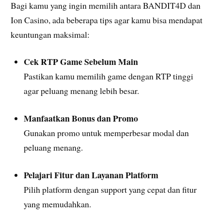
Bagi kamu yang ingin memilih antara BANDIT4D dan
Ion Casino, ada beberapa tips agar kamu bisa mendapat
keuntungan maksimal:
Cek RTP Game Sebelum Main
Pastikan kamu memilih game dengan RTP tinggi
agar peluang menang lebih besar.
Manfaatkan Bonus dan Promo
Gunakan promo untuk memperbesar modal dan
peluang menang.
Pelajari Fitur dan Layanan Platform
Pilih platform dengan support yang cepat dan fitur
yang memudahkan.