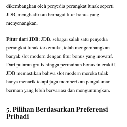
dikembangkan oleh penyedia perangkat lunak seperti
JDB, menghadirkan berbagai fitur bonus yang
menyenangkan.
Fitur dari JDB
: JDB, sebagai salah satu penyedia
perangkat lunak terkemuka, telah mengembangkan
banyak slot modern dengan fitur bonus yang inovatif.
Dari putaran gratis hingga permainan bonus interaktif,
JDB memastikan bahwa slot modern mereka tidak
hanya menarik tetapi juga memberikan pengalaman
bermain yang lebih bervariasi dan menguntungkan.
5. Pilihan Berdasarkan Preferensi
Pribadi