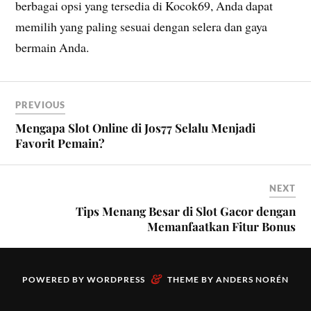
berbagai opsi yang tersedia di Kocok69, Anda dapat
memilih yang paling sesuai dengan selera dan gaya
bermain Anda.
PREVIOUS
Mengapa Slot Online di Jos77 Selalu Menjadi
Favorit Pemain?
NEXT
Tips Menang Besar di Slot Gacor dengan
Memanfaatkan Fitur Bonus
&
POWERED BY
WORDPRESS
THEME BY
ANDERS NORÉN