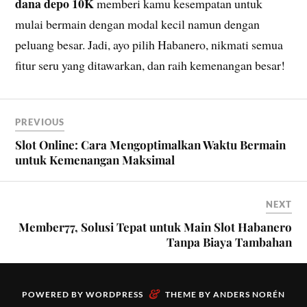
dana depo 10K
memberi kamu kesempatan untuk
mulai bermain dengan modal kecil namun dengan
peluang besar. Jadi, ayo pilih Habanero, nikmati semua
fitur seru yang ditawarkan, dan raih kemenangan besar!
PREVIOUS
Slot Online: Cara Mengoptimalkan Waktu Bermain
untuk Kemenangan Maksimal
NEXT
Member77, Solusi Tepat untuk Main Slot Habanero
Tanpa Biaya Tambahan
&
POWERED BY
WORDPRESS
THEME BY
ANDERS NORÉN