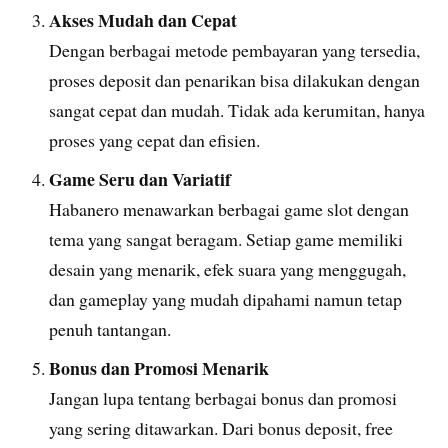
Akses Mudah dan Cepat
Dengan berbagai metode pembayaran yang tersedia,
proses deposit dan penarikan bisa dilakukan dengan
sangat cepat dan mudah. Tidak ada kerumitan, hanya
proses yang cepat dan efisien.
Game Seru dan Variatif
Habanero menawarkan berbagai game slot dengan
tema yang sangat beragam. Setiap game memiliki
desain yang menarik, efek suara yang menggugah,
dan gameplay yang mudah dipahami namun tetap
penuh tantangan.
Bonus dan Promosi Menarik
Jangan lupa tentang berbagai bonus dan promosi
yang sering ditawarkan. Dari bonus deposit, free