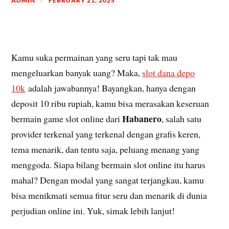
ADMIN
FEBRUARY 21, 2025
Kamu suka permainan yang seru tapi tak mau
mengeluarkan banyak uang? Maka,
slot dana depo
10k
adalah jawabannya! Bayangkan, hanya dengan
deposit 10 ribu rupiah, kamu bisa merasakan keseruan
Habanero
bermain game slot online dari
, salah satu
provider terkenal yang terkenal dengan grafis keren,
tema menarik, dan tentu saja, peluang menang yang
menggoda. Siapa bilang bermain slot online itu harus
mahal? Dengan modal yang sangat terjangkau, kamu
bisa menikmati semua fitur seru dan menarik di dunia
perjudian online ini. Yuk, simak lebih lanjut!