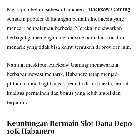
Hacksaw Gaming
Meskipun belum sebesar Habanero,
semakin populer di kalangan pemain Indonesia yang
mencari pengalaman berbeda. Mereka menawarkan
berbagai game dengan mekanisme baru dan fitur-fitur
menarik yang tidak bisa kamu temukan di provider lain.
Namun, meskipun Hacksaw Gaming menawarkan
berbagai inovasi menarik, Habanero tetap menjadi
pilihan utama bagi banyak pemain di Indonesia, berkat
kualitas permainan dan bonus yang lebih stabil dan
terjamin.
Keuntungan Bermain Slot Dana Depo
10K Habanero