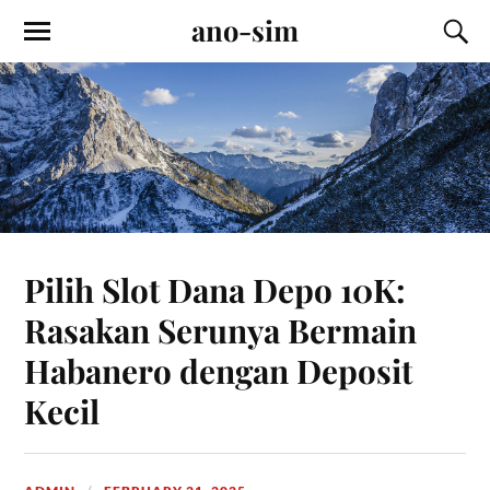
ano-sim
Pilih Slot Dana Depo 10K:
Rasakan Serunya Bermain
Habanero dengan Deposit
Kecil