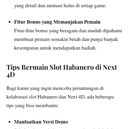
yang detail dan animasi halus di setiap game.
Fitur Bonus yang Memanjakan Pemain
Fitur-fitur bonus yang beragam dan mudah dipahami
membuat pemain semakin betah dan punya banyak
kesempatan untuk mendapatkan hadiah.
Tips Bermain Slot Habanero di Next
4D
Bagi kamu yang ingin mencoba peruntungan di
kolaborasi
slot
Habanero dan Next 4D, ada beberapa
tips yang bisa membantu:
Manfaatkan Versi Demo