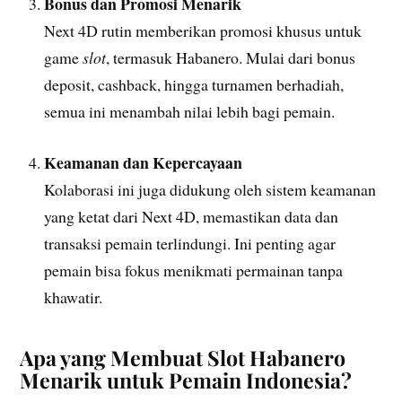
Bonus dan Promosi Menarik
Next 4D rutin memberikan promosi khusus untuk
game
slot
, termasuk Habanero. Mulai dari bonus
deposit, cashback, hingga turnamen berhadiah,
semua ini menambah nilai lebih bagi pemain.
Keamanan dan Kepercayaan
Kolaborasi ini juga didukung oleh sistem keamanan
yang ketat dari Next 4D, memastikan data dan
transaksi pemain terlindungi. Ini penting agar
pemain bisa fokus menikmati permainan tanpa
khawatir.
Apa yang Membuat Slot Habanero
Menarik untuk Pemain Indonesia?