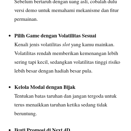
Sebelum bertaruh dengan uang asli, cobalah dulu
versi demo untuk memahami mekanisme dan fitur
permainan.
Pilih Game dengan Volatilitas Sesuai
Kenali jenis volatilitas
slot
yang kamu mainkan.
Volatilitas rendah memberikan kemenangan lebih
sering tapi kecil, sedangkan volatilitas tinggi risiko
lebih besar dengan hadiah besar pula.
Kelola Modal dengan Bijak
Tentukan batas taruhan dan jangan tergoda untuk
terus menaikkan taruhan ketika sedang tidak
beruntung.
Ikuti Promosi di Next 4D