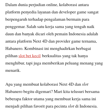
Dalam dunia perjudian online, kolaborasi antara
platform penyedia layanan dan developer game sangat
berpengaruh terhadap pengalaman bermain para
penggemar. Salah satu kerja sama yang tengah naik
daun dan banyak dicari oleh pemain Indonesia adalah
antara platform Next 4D dan provider game ternama,
Habanero. Kombinasi ini menghadirkan berbagai
pilihan
slot bet kecil
berkualitas yang tak hanya
menghibur, tapi juga memberikan peluang menang yang
menarik.
Apa yang membuat kolaborasi Next 4D dan
slot
Habanero begitu digemari? Mari kita telusuri bersama
beberapa faktor utama yang membuat kerja sama ini
menjadi pilihan favorit para pecinta
slot
di Indonesia.