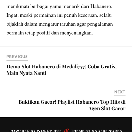
menikmati berbagai game menarik dari Habanero.
Ingat, meski permainan ini penuh keseruan, selalu
bijaklah dalam mengatur taruhan agar pengalaman
bermain tetap positif dan menyenangkan.
PREVIOUS
Demo Slot Habanero di Medali777: Coba Gratis,
Main Nyata Nanti
NEXT
Buktikan Gacor! Playlist Habanero Top Hits di
Agen Slot Gacor
&
POWERED BY
WORDPRESS
THEME BY
ANDERS NORÉN