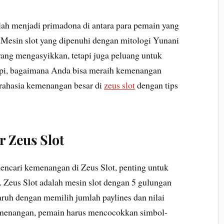
elah menjadi primadona di antara para pemain yang
 Mesin slot yang dipenuhi dengan mitologi Yunani
yang mengasyikkan, tetapi juga peluang untuk
tapi, bagaimana Anda bisa meraih kemenangan
 rahasia kemenangan besar di
zeus slot
dengan tips
 Zeus Slot
ncari kemenangan di Zeus Slot, penting untuk
 Zeus Slot adalah mesin slot dengan 5 gulungan
aruh dengan memilih jumlah paylines dan nilai
kemenangan, pemain harus mencocokkan simbol-