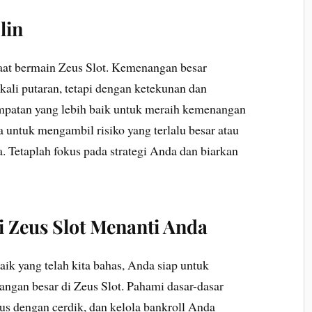
lin
 saat bermain Zeus Slot. Kemenangan besar
kali putaran, tetapi dengan ketekunan dan
mpatan yang lebih baik untuk meraih kemenangan
untuk mengambil risiko yang terlalu besar atau
. Tetaplah fokus pada strategi Anda dan biarkan
i Zeus Slot Menanti Anda
aik yang telah kita bahas, Anda siap untuk
gan besar di Zeus Slot. Pahami dasar-dasar
nus dengan cerdik, dan kelola bankroll Anda