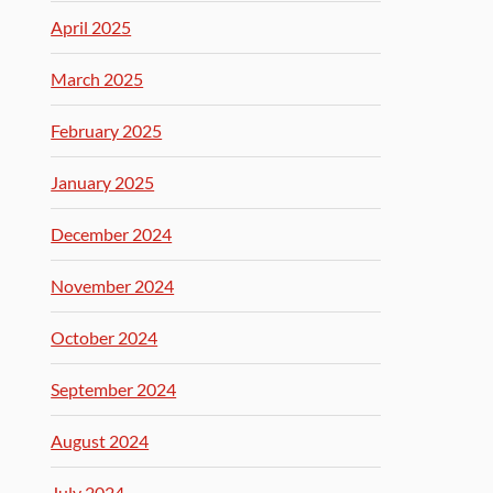
April 2025
March 2025
February 2025
January 2025
December 2024
November 2024
October 2024
September 2024
August 2024
July 2024