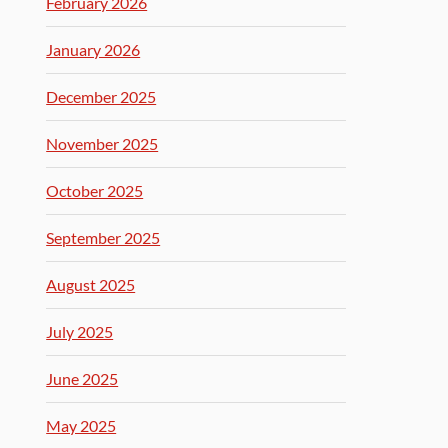
February 2026
January 2026
December 2025
November 2025
October 2025
September 2025
August 2025
July 2025
June 2025
May 2025