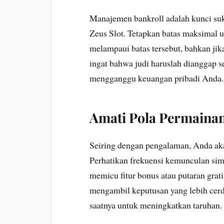
Manajemen bankroll adalah kunci suk
Zeus Slot. Tetapkan batas maksimal u
melampaui batas tersebut, bahkan jik
ingat bahwa judi haruslah dianggap s
mengganggu keuangan pribadi Anda.
Amati Pola Permaina
Seiring dengan pengalaman, Anda aka
Perhatikan frekuensi kemunculan sim
memicu fitur bonus atau putaran gra
mengambil keputusan yang lebih cer
saatnya untuk meningkatkan taruhan.