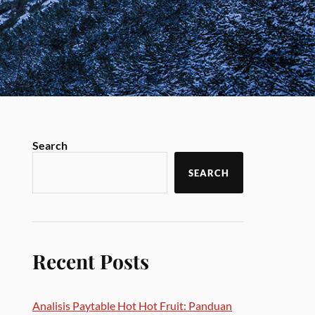
Search
SEARCH
Recent Posts
Analisis Paytable Hot Hot Fruit: Panduan