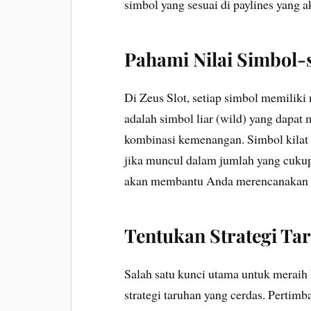
simbol yang sesuai di paylines yang ak
Pahami Nilai Simbol-
Di Zeus Slot, setiap simbol memiliki
adalah simbol liar (wild) yang dapa
kombinasi kemenangan. Simbol kilat a
jika muncul dalam jumlah yang cukup
akan membantu Anda merencanakan st
Tentukan Strategi Ta
Salah satu kunci utama untuk meraih
strategi taruhan yang cerdas. Pertim