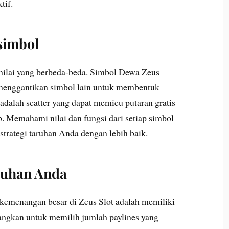
tif.
simbol
 nilai yang berbeda-beda. Simbol Dewa Zeus
t menggantikan simbol lain untuk membentuk
dalah scatter yang dapat memicu putaran gratis
. Memahami nilai dan fungsi dari setiap simbol
rategi taruhan Anda dengan lebih baik.
ruhan Anda
 kemenangan besar di Zeus Slot adalah memiliki
bangkan untuk memilih jumlah paylines yang