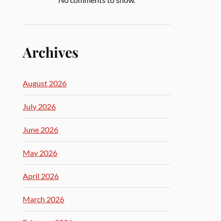
Archives
August 2026
July 2026
June 2026
May 2026
April 2026
March 2026