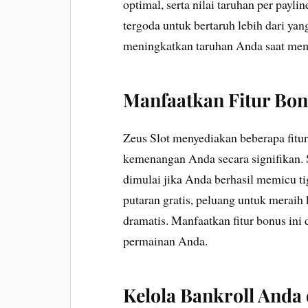
optimal, serta nilai taruhan per payl
tergoda untuk bertaruh lebih dari ya
meningkatkan taruhan Anda saat me
Manfaatkan Fitur Bon
Zeus Slot menyediakan beberapa fitu
kemenangan Anda secara signifikan. S
dimulai jika Anda berhasil memicu ti
putaran gratis, peluang untuk merai
dramatis. Manfaatkan fitur bonus ini
permainan Anda.
Kelola Bankroll Anda