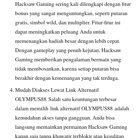
Hacksaw Gaming sering kali dilengkapi dengan fitur
bonus yang sangat menguntungkan, seperti putaran
gratis, simbol wild, dan multiplier. Fitur-fitur ini
dapat meningkatkan peluang Anda untuk
memenangkan hadiah besar dengan lebih cepat.
Dengan gameplay yang penuh kejutan, Hacksaw
Gaming memberikan pengalaman bermain yang
tidak membosankan, karena setiap putaran bisa
berakhir dengan kemenangan yang tak terduga.
Mudah Diakses Lewat Link Alternatif
OLYMPUS88 Salah satu keuntungan terbesar
dalam memilih link alternatif OLYMPUS88 adalah
kemudahan akses tanpa gangguan. Anda bisa
langsung memainkan permainan Hacksaw Gaming
kapan saja tanpa khawatir terblokir atau kesulitan