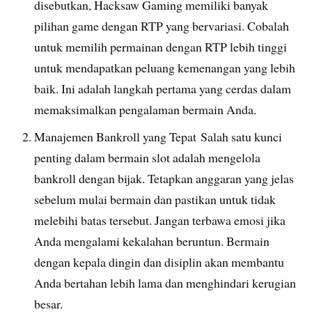
disebutkan, Hacksaw Gaming memiliki banyak
pilihan game dengan RTP yang bervariasi. Cobalah
untuk memilih permainan dengan RTP lebih tinggi
untuk mendapatkan peluang kemenangan yang lebih
baik. Ini adalah langkah pertama yang cerdas dalam
memaksimalkan pengalaman bermain Anda.
Manajemen Bankroll yang Tepat Salah satu kunci
penting dalam bermain slot adalah mengelola
bankroll dengan bijak. Tetapkan anggaran yang jelas
sebelum mulai bermain dan pastikan untuk tidak
melebihi batas tersebut. Jangan terbawa emosi jika
Anda mengalami kekalahan beruntun. Bermain
dengan kepala dingin dan disiplin akan membantu
Anda bertahan lebih lama dan menghindari kerugian
besar.