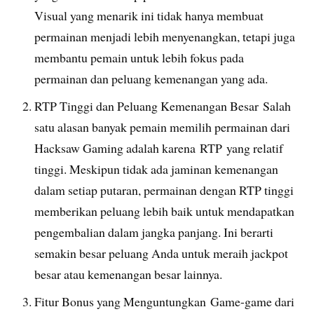
Visual yang menarik ini tidak hanya membuat
permainan menjadi lebih menyenangkan, tetapi juga
membantu pemain untuk lebih fokus pada
permainan dan peluang kemenangan yang ada.
RTP Tinggi dan Peluang Kemenangan Besar Salah
satu alasan banyak pemain memilih permainan dari
Hacksaw Gaming adalah karena RTP yang relatif
tinggi. Meskipun tidak ada jaminan kemenangan
dalam setiap putaran, permainan dengan RTP tinggi
memberikan peluang lebih baik untuk mendapatkan
pengembalian dalam jangka panjang. Ini berarti
semakin besar peluang Anda untuk meraih jackpot
besar atau kemenangan besar lainnya.
Fitur Bonus yang Menguntungkan Game-game dari