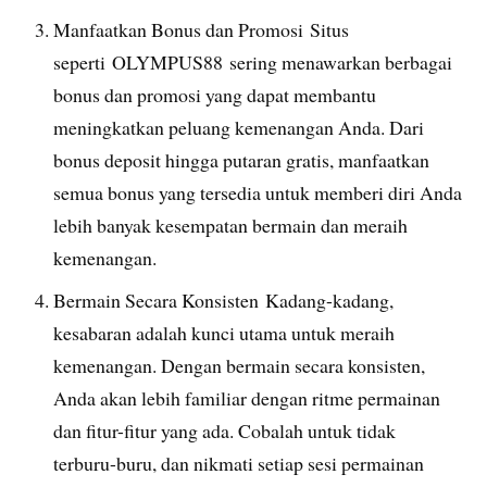
Manfaatkan Bonus dan Promosi Situs
seperti OLYMPUS88 sering menawarkan berbagai
bonus dan promosi yang dapat membantu
meningkatkan peluang kemenangan Anda. Dari
bonus deposit hingga putaran gratis, manfaatkan
semua bonus yang tersedia untuk memberi diri Anda
lebih banyak kesempatan bermain dan meraih
kemenangan.
Bermain Secara Konsisten Kadang-kadang,
kesabaran adalah kunci utama untuk meraih
kemenangan. Dengan bermain secara konsisten,
Anda akan lebih familiar dengan ritme permainan
dan fitur-fitur yang ada. Cobalah untuk tidak
terburu-buru, dan nikmati setiap sesi permainan