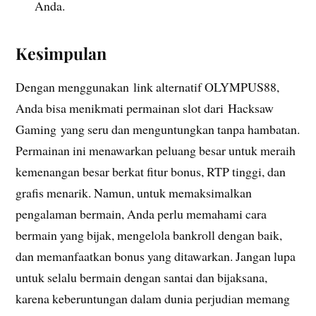
Anda.
Kesimpulan
Dengan menggunakan link alternatif OLYMPUS88,
Anda bisa menikmati permainan slot dari Hacksaw
Gaming yang seru dan menguntungkan tanpa hambatan.
Permainan ini menawarkan peluang besar untuk meraih
kemenangan besar berkat fitur bonus, RTP tinggi, dan
grafis menarik. Namun, untuk memaksimalkan
pengalaman bermain, Anda perlu memahami cara
bermain yang bijak, mengelola bankroll dengan baik,
dan memanfaatkan bonus yang ditawarkan. Jangan lupa
untuk selalu bermain dengan santai dan bijaksana,
karena keberuntungan dalam dunia perjudian memang