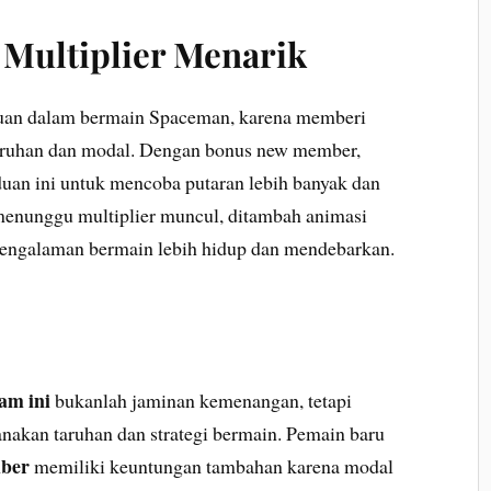
Multiplier Menarik
uan dalam bermain Spaceman, karena memberi
taruhan dan modal. Dengan bonus new member,
uan ini untuk mencoba putaran lebih banyak dan
 menunggu multiplier muncul, ditambah animasi
engalaman bermain lebih hidup dan mendebarkan.
am ini
bukanlah jaminan kemenangan, tetapi
akan taruhan dan strategi bermain. Pemain baru
ber
memiliki keuntungan tambahan karena modal