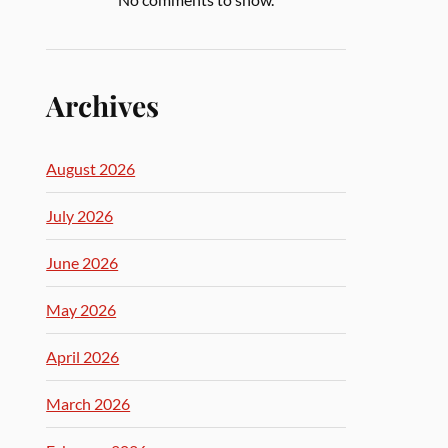
Archives
August 2026
July 2026
June 2026
May 2026
April 2026
March 2026