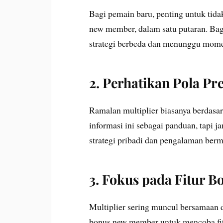
Bagi pemain baru, penting untuk tid
new member, dalam satu putaran. Bag
strategi berbeda dan menunggu momen
2. Perhatikan Pola Pr
Ramalan multiplier biasanya berdas
informasi ini sebagai panduan, tapi
strategi pribadi dan pengalaman berm
3. Fokus pada Fitur B
Multiplier sering muncul bersamaan d
bonus new member untuk mencoba fit