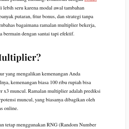
adi lebih seru karena modal awal tambahan
yak putaran, fitur bonus, dan strategi tanpa
membahas bagaimana ramalan multiplier bekerja,
 bermain dengan santai tapi efektif.
ultiplier?
itur yang mengalikan kemenangan Anda
alnya, kemenangan biasa 100 ribu rupiah bisa
ier x3 muncul. Ramalan multiplier adalah prediksi
rpotensi muncul, yang biasanya dibagikan oleh
s online.
eman tetap menggunakan RNG (Random Number