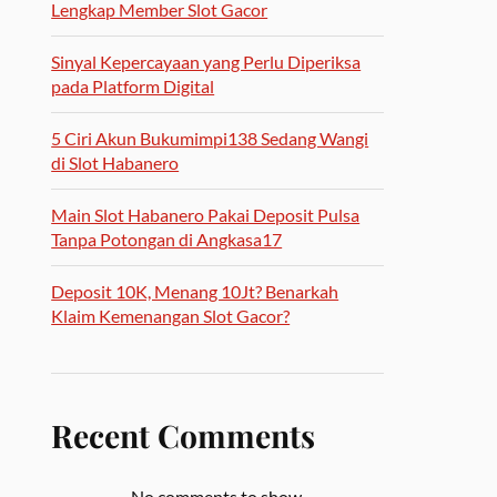
Lengkap Member Slot Gacor
Sinyal Kepercayaan yang Perlu Diperiksa
pada Platform Digital
5 Ciri Akun Bukumimpi138 Sedang Wangi
di Slot Habanero
Main Slot Habanero Pakai Deposit Pulsa
Tanpa Potongan di Angkasa17
Deposit 10K, Menang 10Jt? Benarkah
Klaim Kemenangan Slot Gacor?
Recent Comments
No comments to show.