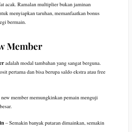
ifat acak. Ramalan multiplier bukan jaminan
untuk menyiapkan taruhan, memanfaatkan bonus
egi bermain.
ew Member
er
adalah modal tambahan yang sangat berguna.
osit pertama dan bisa berupa saldo ekstra atau free
 new member memungkinkan pemain menguji
besar.
in
– Semakin banyak putaran dimainkan, semakin