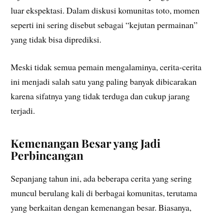
luar ekspektasi. Dalam diskusi komunitas toto, momen
seperti ini sering disebut sebagai “kejutan permainan”
yang tidak bisa diprediksi.
Meski tidak semua pemain mengalaminya, cerita-cerita
ini menjadi salah satu yang paling banyak dibicarakan
karena sifatnya yang tidak terduga dan cukup jarang
terjadi.
Kemenangan Besar yang Jadi
Perbincangan
Sepanjang tahun ini, ada beberapa cerita yang sering
muncul berulang kali di berbagai komunitas, terutama
yang berkaitan dengan kemenangan besar. Biasanya,