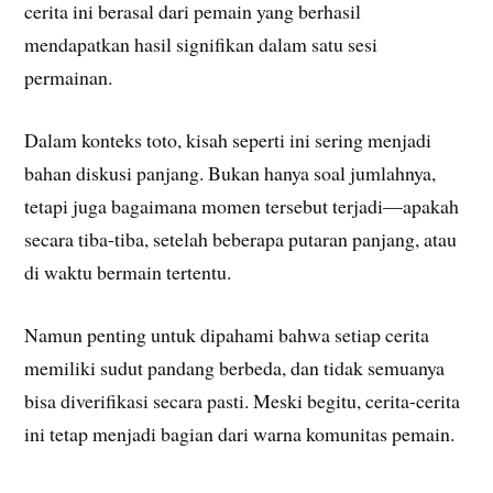
cerita ini berasal dari pemain yang berhasil
mendapatkan hasil signifikan dalam satu sesi
permainan.
Dalam konteks toto, kisah seperti ini sering menjadi
bahan diskusi panjang. Bukan hanya soal jumlahnya,
tetapi juga bagaimana momen tersebut terjadi—apakah
secara tiba-tiba, setelah beberapa putaran panjang, atau
di waktu bermain tertentu.
Namun penting untuk dipahami bahwa setiap cerita
memiliki sudut pandang berbeda, dan tidak semuanya
bisa diverifikasi secara pasti. Meski begitu, cerita-cerita
ini tetap menjadi bagian dari warna komunitas pemain.