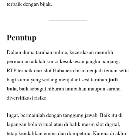
terbaik dengan bijak.
Penutup
Dalam dunia taruhan online, kecerdasan memilih
permainan adalah kunci kesuksesan jangka panjang.
RTP terbaik dari slot Habanero bisa menjadi teman setia
judi
bagi kamu yang sedang menjalani sesi taruhan
bola
, baik sebagai hiburan tambahan maupun sarana
diversifikasi risiko.
Ingat, bermainlah dengan tanggung jawab. Baik itu di
lapangan bola virtual atau di balik mesin slot digital,
tetap kendalikan emosi dan dompetmu. Karena di akhir