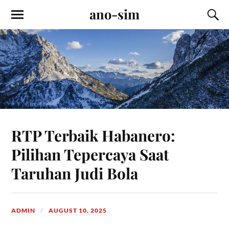
ano-sim
RTP Terbaik Habanero:
Pilihan Tepercaya Saat
Taruhan Judi Bola
ADMIN
AUGUST 10, 2025