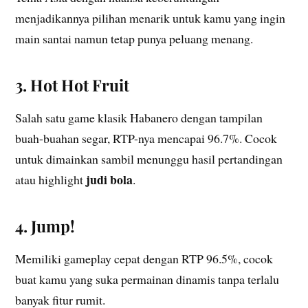
menjadikannya pilihan menarik untuk kamu yang ingin
main santai namun tetap punya peluang menang.
3.
Hot Hot Fruit
Salah satu game klasik Habanero dengan tampilan
buah-buahan segar, RTP-nya mencapai 96.7%. Cocok
untuk dimainkan sambil menunggu hasil pertandingan
judi bola
atau highlight
.
4.
Jump!
Memiliki gameplay cepat dengan RTP 96.5%, cocok
buat kamu yang suka permainan dinamis tanpa terlalu
banyak fitur rumit.