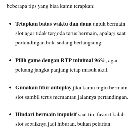
beberapa tips yang bisa kamu terapkan:
Tetapkan batas waktu dan dana
untuk bermain
slot agar tidak tergoda terus bermain, apalagi saat
pertandingan bola sedang berlangsung.
Pilih game dengan RTP minimal 96%
, agar
peluang jangka panjang tetap masuk akal.
Gunakan fitur autoplay
jika kamu ingin bermain
slot sambil terus memantau jalannya pertandingan.
Hindari bermain impulsif
saat tim favorit kalah—
slot sebaiknya jadi hiburan, bukan pelarian.