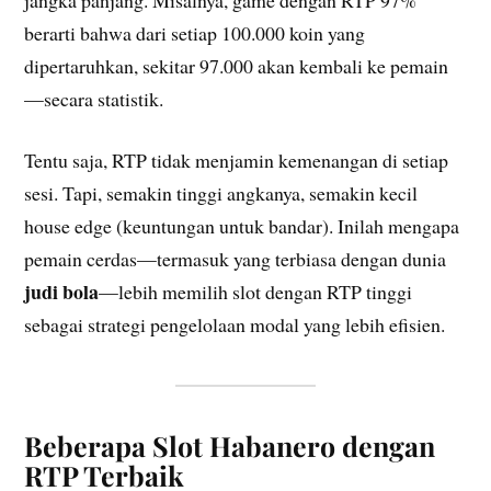
berarti bahwa dari setiap 100.000 koin yang
dipertaruhkan, sekitar 97.000 akan kembali ke pemain
—secara statistik.
Tentu saja, RTP tidak menjamin kemenangan di setiap
sesi. Tapi, semakin tinggi angkanya, semakin kecil
house edge (keuntungan untuk bandar). Inilah mengapa
pemain cerdas—termasuk yang terbiasa dengan dunia
judi bola
—lebih memilih slot dengan RTP tinggi
sebagai strategi pengelolaan modal yang lebih efisien.
Beberapa Slot Habanero dengan
RTP Terbaik