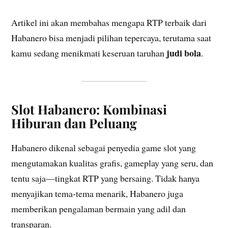
Artikel ini akan membahas mengapa RTP terbaik dari
Habanero bisa menjadi pilihan tepercaya, terutama saat
judi bola
kamu sedang menikmati keseruan taruhan
.
Slot Habanero: Kombinasi
Hiburan dan Peluang
Habanero dikenal sebagai penyedia game slot yang
mengutamakan kualitas grafis, gameplay yang seru, dan
tentu saja—tingkat RTP yang bersaing. Tidak hanya
menyajikan tema-tema menarik, Habanero juga
memberikan pengalaman bermain yang adil dan
transparan.