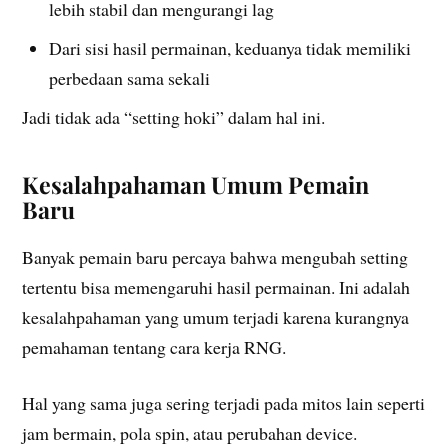
lebih stabil dan mengurangi lag
Dari sisi hasil permainan, keduanya tidak memiliki
perbedaan sama sekali
Jadi tidak ada “setting hoki” dalam hal ini.
Kesalahpahaman Umum Pemain
Baru
Banyak pemain baru percaya bahwa mengubah setting
tertentu bisa memengaruhi hasil permainan. Ini adalah
kesalahpahaman yang umum terjadi karena kurangnya
pemahaman tentang cara kerja RNG.
Hal yang sama juga sering terjadi pada mitos lain seperti
jam bermain, pola spin, atau perubahan device.