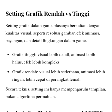
Setting Grafik Rendah vs Tinggi
Setting grafik dalam game biasanya berkaitan dengan
kualitas visual, seperti resolusi gambar, efek animasi,
bayangan, dan detail lingkungan dalam game.
Grafik tinggi: visual lebih detail, animasi lebih
halus, efek lebih kompleks
Grafik rendah: visual lebih sederhana, animasi lebih
ringan, lebih cepat di perangkat lemah
Secara teknis, setting ini hanya mempengaruhi tampilan,
bukan algoritma permainan.