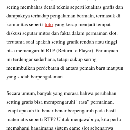
sering membahas detail teknis seperti kualitas grafis dan
dampaknya terhadap pengalaman bermain, termasuk di
komunitas seperti
toto
yang kerap menjadi tempat
diskusi seputar mitos dan fakta dalam permainan slot,
terutama soal apakah setting grafik rendah atau tinggi
bisa memengaruhi RTP (Return to Player). Pertanyaan
ini terdengar sederhana, tetapi cukup sering
menimbulkan perdebatan di antara pemain baru maupun
yang sudah berpengalaman.
Secara umum, banyak yang merasa bahwa perubahan
setting grafis bisa mempengaruhi “rasa” permainan,
tetapi apakah itu benar-benar berpengaruh pada hasil
matematis seperti RTP? Untuk menjawabnya, kita perlu
memahami bagaimana sistem game slot sebenarnya