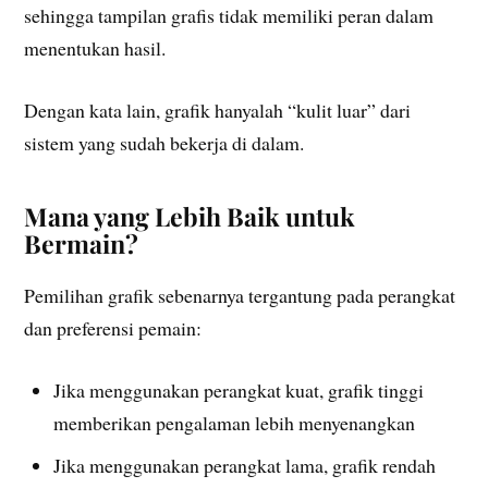
sehingga tampilan grafis tidak memiliki peran dalam
menentukan hasil.
Dengan kata lain, grafik hanyalah “kulit luar” dari
sistem yang sudah bekerja di dalam.
Mana yang Lebih Baik untuk
Bermain?
Pemilihan grafik sebenarnya tergantung pada perangkat
dan preferensi pemain:
Jika menggunakan perangkat kuat, grafik tinggi
memberikan pengalaman lebih menyenangkan
Jika menggunakan perangkat lama, grafik rendah