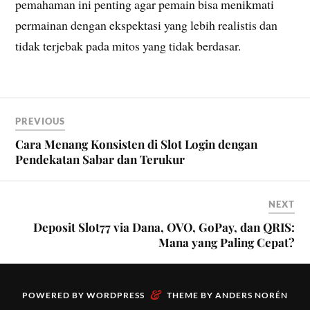
pemahaman ini penting agar pemain bisa menikmati
permainan dengan ekspektasi yang lebih realistis dan
tidak terjebak pada mitos yang tidak berdasar.
PREVIOUS
Cara Menang Konsisten di Slot Login dengan
Pendekatan Sabar dan Terukur
NEXT
Deposit Slot77 via Dana, OVO, GoPay, dan QRIS:
Mana yang Paling Cepat?
&
POWERED BY
WORDPRESS
THEME BY
ANDERS NORÉN