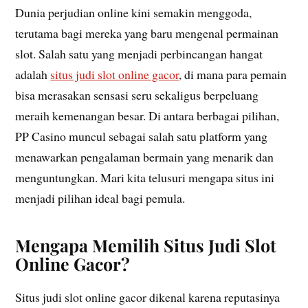
Dunia perjudian online kini semakin menggoda,
terutama bagi mereka yang baru mengenal permainan
slot. Salah satu yang menjadi perbincangan hangat
adalah
situs judi slot online gacor
, di mana para pemain
bisa merasakan sensasi seru sekaligus berpeluang
meraih kemenangan besar. Di antara berbagai pilihan,
PP Casino muncul sebagai salah satu platform yang
menawarkan pengalaman bermain yang menarik dan
menguntungkan. Mari kita telusuri mengapa situs ini
menjadi pilihan ideal bagi pemula.
Mengapa Memilih Situs Judi Slot
Online Gacor?
Situs judi slot online gacor dikenal karena reputasinya