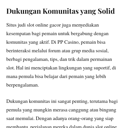
Dukungan Komunitas yang Solid
Situs judi slot online gacor juga menyediakan
kesempatan bagi pemain untuk bergabung dengan
komunitas yang aktif. Di PP Casino, pemain bisa
berinteraksi melalui forum atau grup media sosial,
berbagi pengalaman, tips, dan trik dalam permainan
slot. Hal ini menciptakan lingkungan yang suportif, di
mana pemula bisa belajar dari pemain yang lebih
berpengalaman.
Dukungan komunitas ini sangat penting, terutama bagi
pemula yang mungkin merasa canggung atau bingung
saat memulai. Dengan adanya orang-orang yang siap
membantu, perjalanan mereka dalam dunia slot online