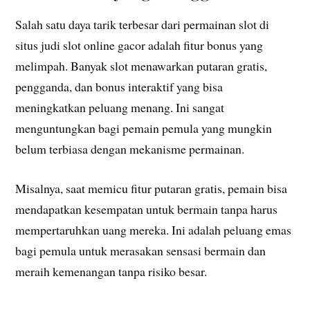
Salah satu daya tarik terbesar dari permainan slot di
situs judi slot online gacor adalah fitur bonus yang
melimpah. Banyak slot menawarkan putaran gratis,
pengganda, dan bonus interaktif yang bisa
meningkatkan peluang menang. Ini sangat
menguntungkan bagi pemain pemula yang mungkin
belum terbiasa dengan mekanisme permainan.
Misalnya, saat memicu fitur putaran gratis, pemain bisa
mendapatkan kesempatan untuk bermain tanpa harus
mempertaruhkan uang mereka. Ini adalah peluang emas
bagi pemula untuk merasakan sensasi bermain dan
meraih kemenangan tanpa risiko besar.