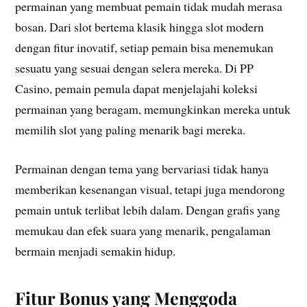
permainan yang membuat pemain tidak mudah merasa
bosan. Dari slot bertema klasik hingga slot modern
dengan fitur inovatif, setiap pemain bisa menemukan
sesuatu yang sesuai dengan selera mereka. Di PP
Casino, pemain pemula dapat menjelajahi koleksi
permainan yang beragam, memungkinkan mereka untuk
memilih slot yang paling menarik bagi mereka.
Permainan dengan tema yang bervariasi tidak hanya
memberikan kesenangan visual, tetapi juga mendorong
pemain untuk terlibat lebih dalam. Dengan grafis yang
memukau dan efek suara yang menarik, pengalaman
bermain menjadi semakin hidup.
Fitur Bonus yang Menggoda