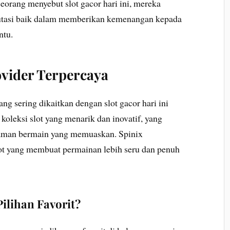
eseorang menyebut slot gacor hari ini, mereka
putasi baik dalam memberikan kemenangan kepada
ntu.
ovider Terpercaya
ang sering dikaitkan dengan slot gacor hari ini
 koleksi slot yang menarik dan inovatif, yang
aman bermain yang memuaskan. Spinix
ot yang membuat permainan lebih seru dan penuh
ilihan Favorit?