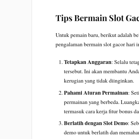
Tips Bermain Slot Gac
Untuk pemain baru, berikut adalah 
pengalaman bermain slot gacor hari i
Tetapkan Anggaran
: Selalu tet
tersebut. Ini akan membantu And
kerugian yang tidak diinginkan.
Pahami Aturan Permainan
: Se
permainan yang berbeda. Luangk
termasuk cara kerja fitur bonus d
Berlatih dengan Slot Demo
: Se
demo untuk berlatih dan memaham