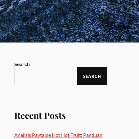
Search
SEARCH
Recent Posts
Analisis Paytable Hot Hot Fruit: Panduan