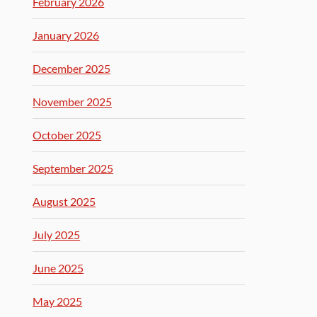
February 2026
January 2026
December 2025
November 2025
October 2025
September 2025
August 2025
July 2025
June 2025
May 2025