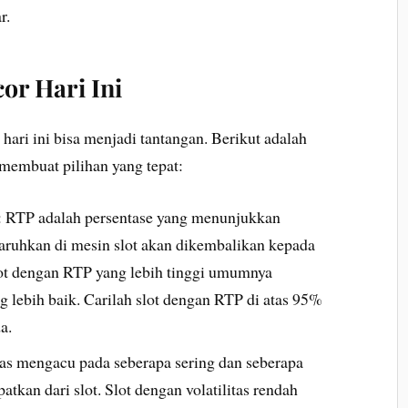
r.
or Hari Ini
hari ini bisa menjadi tantangan. Berikut adalah
membuat pilihan yang tepat:
: RTP adalah persentase yang menunjukkan
aruhkan di mesin slot akan dikembalikan kepada
ot dengan RTP yang lebih tinggi umumnya
lebih baik. Carilah slot dengan RTP di atas 95%
a.
itas mengacu pada seberapa sering dan seberapa
tkan dari slot. Slot dengan volatilitas rendah