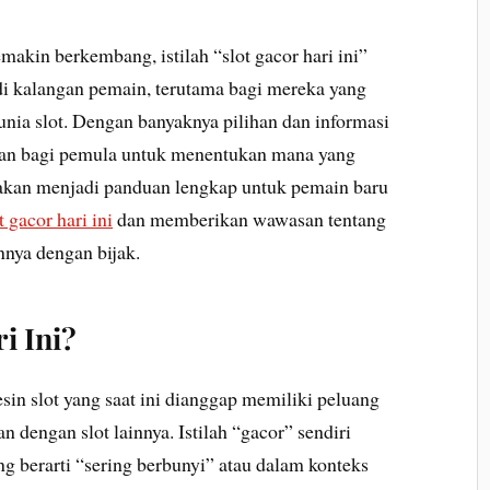
makin berkembang, istilah “slot gacor hari ini”
di kalangan pemain, terutama bagi mereka yang
nia slot. Dengan banyaknya pilihan dan informasi
kan bagi pemula untuk menentukan mana yang
i akan menjadi panduan lengkap untuk pemain baru
t gacor hari ini
dan memberikan wawasan tentang
nya dengan bijak.
i Ini?
sin slot yang saat ini dianggap memiliki peluang
 dengan slot lainnya. Istilah “gacor” sendiri
ng berarti “sering berbunyi” atau dalam konteks