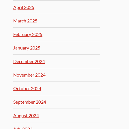
April 2025
March 2025
February 2025
January 2025
December 2024
November 2024
October 2024
September 2024
August 2024
July 2024