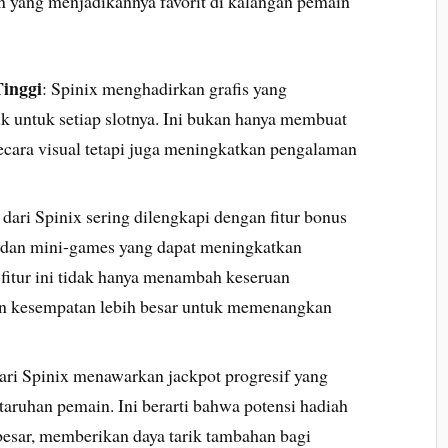
 yang menjadikannya favorit di kalangan pemain
Tinggi
: Spinix menghadirkan grafis yang
 untuk setiap slotnya. Ini bukan hanya membuat
cara visual tetapi juga meningkatkan pengalaman
t dari Spinix sering dilengkapi dengan fitur bonus
ar, dan mini-games yang dapat meningkatkan
fitur ini tidak hanya menambah keseruan
an kesempatan lebih besar untuk memenangkan
dari Spinix menawarkan jackpot progresif yang
taruhan pemain. Ini berarti bahwa potensi hadiah
esar, memberikan daya tarik tambahan bagi