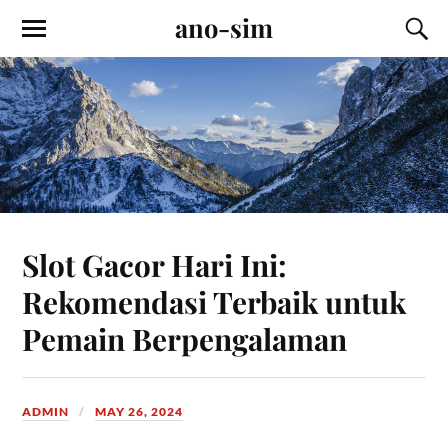
ano-sim
Slot Gacor Hari Ini:
Rekomendasi Terbaik untuk
Pemain Berpengalaman
ADMIN
MAY 26, 2024