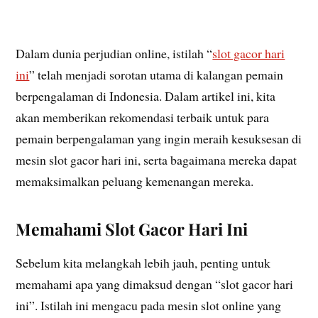
Dalam dunia perjudian online, istilah “
slot gacor hari
ini
” telah menjadi sorotan utama di kalangan pemain
berpengalaman di Indonesia. Dalam artikel ini, kita
akan memberikan rekomendasi terbaik untuk para
pemain berpengalaman yang ingin meraih kesuksesan di
mesin slot gacor hari ini, serta bagaimana mereka dapat
memaksimalkan peluang kemenangan mereka.
Memahami Slot Gacor Hari Ini
Sebelum kita melangkah lebih jauh, penting untuk
memahami apa yang dimaksud dengan “slot gacor hari
ini”. Istilah ini mengacu pada mesin slot online yang