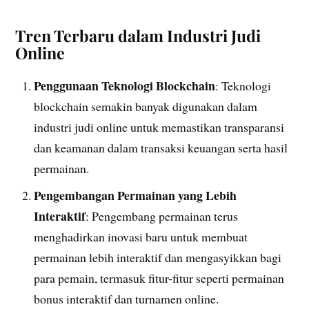
Tren Terbaru dalam Industri Judi
Online
Penggunaan Teknologi Blockchain
: Teknologi
blockchain semakin banyak digunakan dalam
industri judi online untuk memastikan transparansi
dan keamanan dalam transaksi keuangan serta hasil
permainan.
Pengembangan Permainan yang Lebih
Interaktif
: Pengembang permainan terus
menghadirkan inovasi baru untuk membuat
permainan lebih interaktif dan mengasyikkan bagi
para pemain, termasuk fitur-fitur seperti permainan
bonus interaktif dan turnamen online.