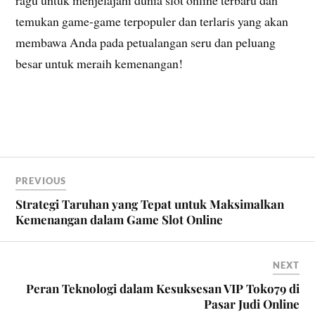
ragu untuk menjelajahi dunia slot online terbaru dan
temukan game-game terpopuler dan terlaris yang akan
membawa Anda pada petualangan seru dan peluang
besar untuk meraih kemenangan!
PREVIOUS
Strategi Taruhan yang Tepat untuk Maksimalkan
Kemenangan dalam Game Slot Online
NEXT
Peran Teknologi dalam Kesuksesan VIP Toko79 di
Pasar Judi Online